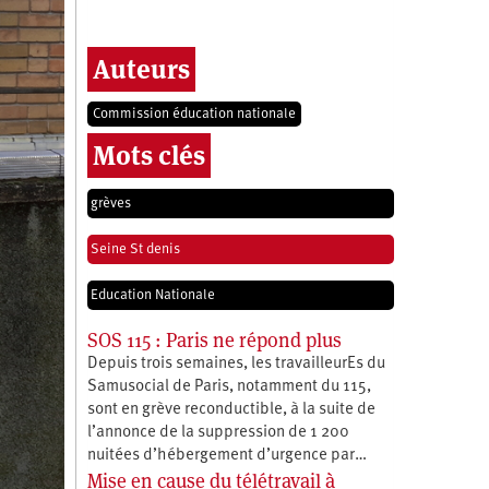
Auteurs
Commission éducation nationale
Mots clés
grèves
Seine St denis
Education Nationale
SOS 115 : Paris ne répond plus
Depuis trois semaines, les travailleurEs du
Samusocial de Paris, notamment du 115,
sont en grève reconductible, à la suite de
l’annonce de la suppression de 1 200
nuitées d’hébergement d’urgence par…
Mise en cause du télétravail à