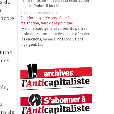
l’antisémitisme » n’est pas la résurrection
es du
de la loi Yadan. Il faut le…
n
élection présidentielle
encore
Plateforme 4 : Ne pas céder à la
résignation, faire de la politique
l y a un accord général au sein du parti sur
la situation dans laquelle vont se dérouler
les élections, même si nos conclusions
divergent. La…
t une
nces
rée,
a
ens de