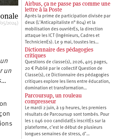
Airbus, ça ne passe pas comme une
lettre à la Poste
ionale
Après la prime de participation divisée par
/05/2024)
deux (L’Anticapitaliste n° 804) et la
mobilisation des ouvrièrEs, la direction
attaque les ICT (Ingénieurs, Cadres et
TechnicienEs). Le 9 mai, toustes les…
Dictionnaire des pédagogies
critiques
 un
Questions de classe(s), 2026, 405 pages,
20 € Publié par le collectif Question de
r un
Classe(s), ce Dictionnaire des pédagogies
s…
critiques explore les liens entre éducation,
­domination et transformation…
Parcoursup, un rouleau
compresseur
ion
Le mardi 2 juin, à 19 heures, les premiers
açon
résultats de Parcoursup sont tombés. Pour
les 1 046 000 candidatEs inscritEs sur la
lions
plateforme, c’est le début de plusieurs
longues semaines de stress, d’…