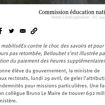
Commission éducation nat
Hebdo L’Anticapitaliste - 707 (09
 mobiliséEs contre le choc des savoirs et pour
urs pas retombée, Belloubet s’est illustrée pa
estion du paiement des heures supplémentaire
bonne élève du gouvernement, la ministre de
x rectorats, lundi 29 avril, de geler l’attribut
ndemnités pour missions particulières. Une f
son collègue Bruno Le Maire de trouver 692 mil
nistère.