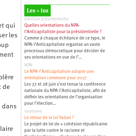
Les + lus
élection présidentielle
et qui
Quelles orientations du NPA-
l’Anticapitaliste pour la présidentielle ?
er les
Comme à chaque échéance de ce type, le
oup
NPA-l’Anticapitaliste organise un vaste
processus démocratique pour décider de
ement
ses orientations en vue de l’…
NPA
Le NPA-l’Anticapitaliste adopte une
olère
orientation commune pour 2027
Les 27 et 28 juin s’est tenue la conférence
t de
nationale du NPA-l’Anticapitaliste, afin de
définir les orientations de l’organisation
pour l’élection…
s dans
sionisme
Le retour de la loi Yadan ?
Le projet de loi de « cohésion républicaine
laire
par la lutte contre le racisme et