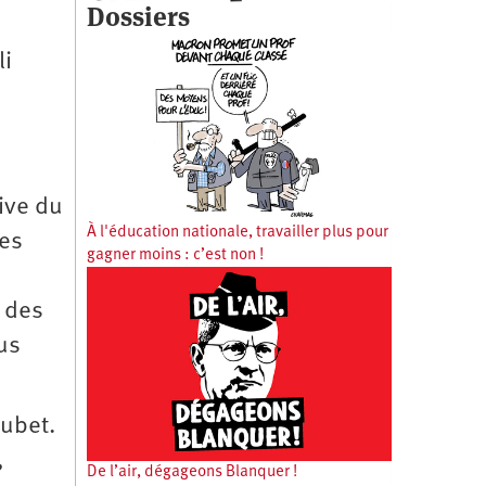
Dossiers
li
tive du
À l'éducation nationale, travailler plus pour
des
gagner moins : c’est non !
e des
us
oubet.
,
De l’air, dégageons Blanquer !