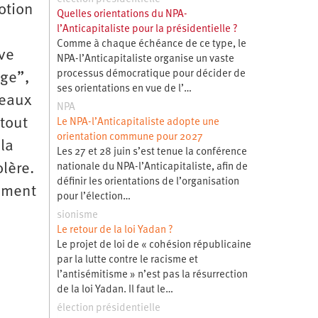
otion
Quelles orientations du NPA-
l’Anticapitaliste pour la présidentielle ?
Comme à chaque échéance de ce type, le
ve
NPA-l’Anticapitaliste organise un vaste
processus démocratique pour décider de
ège”,
ses orientations en vue de l’…
veaux
NPA
tout
Le NPA-l’Anticapitaliste adopte une
orientation commune pour 2027
la
Les 27 et 28 juin s’est tenue la conférence
olère.
nationale du NPA-l’Anticapitaliste, afin de
définir les orientations de l’organisation
tement
pour l’élection…
sionisme
Le retour de la loi Yadan ?
Le projet de loi de « cohésion républicaine
par la lutte contre le racisme et
l’antisémitisme » n’est pas la résurrection
de la loi Yadan. Il faut le…
élection présidentielle