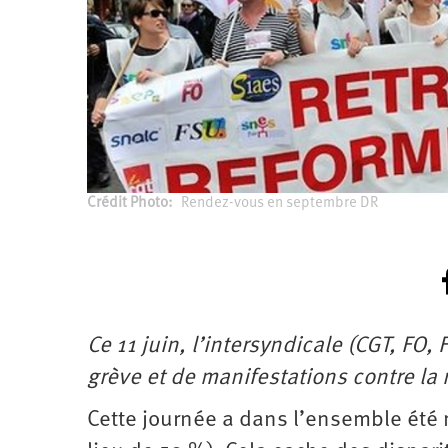
Santé
Hôpitaux
LGBTI
Amérique
du
Nord
Vidéos
SNCF
Amérique
latine
Dans
Services
Asie
mon
publics
département
Europe
Moyen-
Orient
Crédit Photo
Rendez-vous en septembre DR
Océanie
Ce 11 juin, l’intersyndicale (CGT, FO,
grève et de manifestations contre la 
Cette journée a dans l’ensemble été 