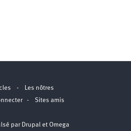
icles
-
Les nôtres
onnecter
-
Sites amis
lsé par
Drupal
et
Omega