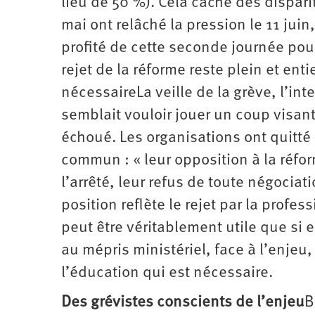
lieu de 50 %). Cela cache des dispari
mai ont relâché la pression le 11 juin
profité de cette seconde journée pour 
rejet de la réforme reste plein et ent
nécessaireLa veille de la grève, l’inte
semblait vouloir jouer un coup visant 
échoué. Les organisations ont quitt
commun : « leur opposition à la réfo
l’arrêté, leur refus de toute négociat
position reflète le rejet par la profe
peut être véritablement utile que si el
au mépris ministériel, face à l’enje
l’éducation qui est nécessaire.
Des grévistes conscients de l’enjeu
B