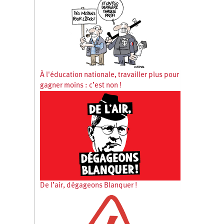
À l'éducation nationale, travailler plus pour
gagner moins : c’est non !
De l’air, dégageons Blanquer !