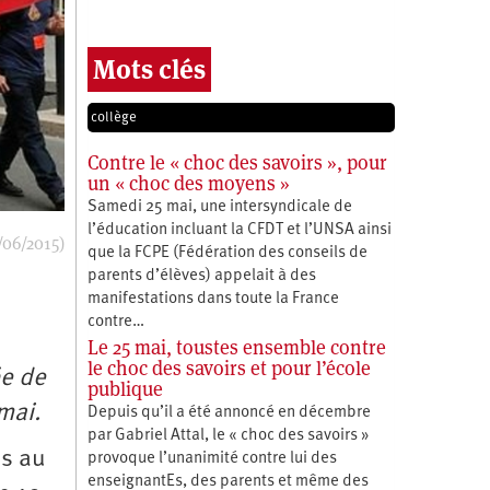
Mots clés
collège
Contre le « choc des savoirs », pour
un « choc des moyens »
Samedi 25 mai, une intersyndicale de
l’éducation incluant la CFDT et l’UNSA ainsi
/06/2015)
que la FCPE (Fédération des conseils de
parents d’élèves) appelait à des
manifestations dans toute la France
contre…
Le 25 mai, toustes ensemble contre
le choc des savoirs et pour l’école
ée de
publique
mai.
Depuis qu’il a été annoncé en décembre
par Gabriel Attal, le « choc des savoirs »
es au
provoque l’unanimité contre lui des
enseignantEs, des parents et même des