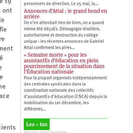
e 19
personnels de direction. Le 25 mai, la…
Annonces d’Attal : le grand bond en
, ont
arrière
le
On n’en attendait rien de bien, on a quand
fle
même été déçuEs. Démagogie droitière,
autoritarisme et destruction du collège
re
unique : les récentes annonces de Gabriel
ement
Attal confirment les pires…
« Semaine morte » pour les
é
assistantEs d’éducation en plein
pourrissement de la situation dans
e
l’Éducation nationale
de
Pour la plupart organisés indépendamment
des centrales syndicales dans la
 ne
coordination nationale des collectifs
Face
d’assistantEs d’éducation (CNCA) depuis la
mobilisation du 1er décembre, les
différents…
Les + lus
cients
élection présidentielle