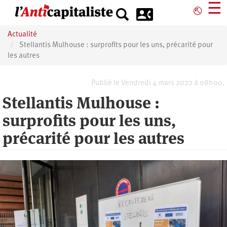
Aller
☰
⎋
au
contenu
Actualité
principal
Stellantis Mulhouse : surprofits pour les uns, précarité pour
les autres
Publié le Vendredi 4 mars 2022 à 08h00.
Stellantis Mulhouse :
surprofits pour les uns,
précarité pour les autres