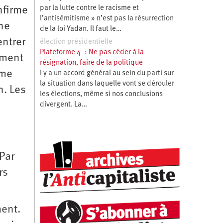
par la lutte contre le racisme et
nfirme
l’antisémitisme » n’est pas la résurrection
ine
de la loi Yadan. Il faut le…
entrer
élection présidentielle
Plateforme 4 : Ne pas céder à la
ement
résignation, faire de la politique
ime
l y a un accord général au sein du parti sur
la situation dans laquelle vont se dérouler
n. Les
les élections, même si nos conclusions
divergent. La…
 Par
rs
ment.