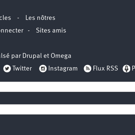
icles
-
Les nôtres
onnecter
-
Sites amis
lsé par
Drupal
et
Omega
Twitter
Instagram
Flux RSS