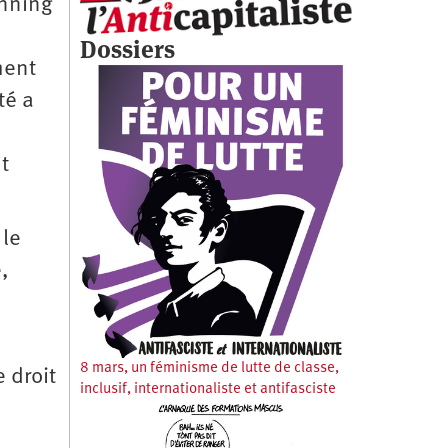
anning
Dossiers
hent
té a
t
 le
,
8 mars, un féminisme de lutte de classe,
 droit
inclusif, internationaliste et antifasciste