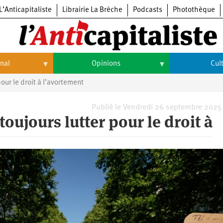
L’Anticapitaliste
Librairie La Brèche
Podcasts
Photothèque
onal
Opinions
Cul
our le droit à l’avortement
Opinions
Culture
Histoire
Arts
Publié le Vendredi 26 septembre 2025
oujours lutter pour le droit à
Cinéma
Expositions
Livres
Musique