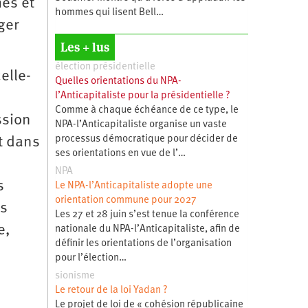
es et
hommes qui lisent Bell…
ger
Les + lus
élection présidentielle
elle-
Quelles orientations du NPA-
l’Anticapitaliste pour la présidentielle ?
Comme à chaque échéance de ce type, le
ssion
NPA-l’Anticapitaliste organise un vaste
processus démocratique pour décider de
t dans
ses orientations en vue de l’…
NPA
s
Le NPA-l’Anticapitaliste adopte une
orientation commune pour 2027
es
Les 27 et 28 juin s’est tenue la conférence
e,
nationale du NPA-l’Anticapitaliste, afin de
définir les orientations de l’organisation
pour l’élection…
sionisme
Le retour de la loi Yadan ?
Le projet de loi de « cohésion républicaine