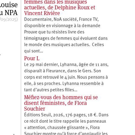
femmes dans les musiques
Louise
actuelles, de Delphine Roux et
du NPA
Vincent Rivière
/09/2025)
Documentaire, NoA société, France TV,
disponible en visionnage à la demande
Prouve que tu résistes livre des
témoignages de femmes qui évoluent dans
le monde des musiques actuelles. Celles
qui sont…
Pour L
Le 29 mai dernier, Lyhanna, âgée de 11 ans,
disparaît à Fleurance, dans le Gers. Son
corps est retrouvé le 4 juin. Nous pensons à
elle, à ses proches. Lyhanna ressemble à
tant d’autres petites filles…
Méfiez-vous des hommes qui se
disent féministes, de Flora
Souchier
Éditions Seuil, 2026, 176 pages, 18 €. Dans
ce récit dont le titre rappelle les panneaux
« attention, chaussée glissante », Flora
Souchier montre qu’à force d’applaudir les