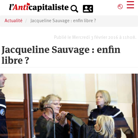
Aller
☰
⎋
au
contenu
Actualité
Jacqueline Sauvage : enfin libre ?
principal
Publié le Mercredi 3 février 2016 à 11h08.
Jacqueline Sauvage : enfin
libre ?