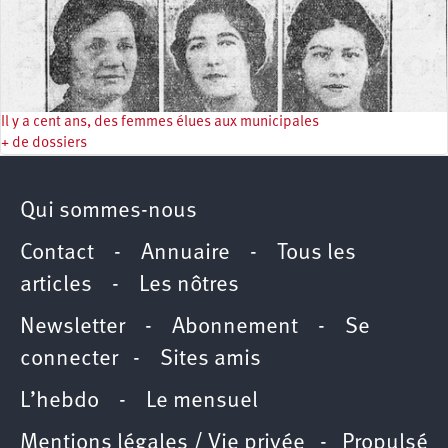
Il y a cent ans, des femmes élues aux municipales
+ de dossiers
Qui sommes-nous
Contact
-
Annuaire
-
Tous les
articles
-
Les nôtres
Newsletter
-
Abonnement
-
Se
connecter
-
Sites amis
L’hebdo
-
Le mensuel
Mentions légales / Vie privée
- Propulsé