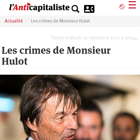
Aller
☰
⎋
au
contenu
Actualité
Les crimes de Monsieur Hulot
principal
Publié le Mardi 30 novembre 2021 à 16h44.
Les crimes de Monsieur
Hulot