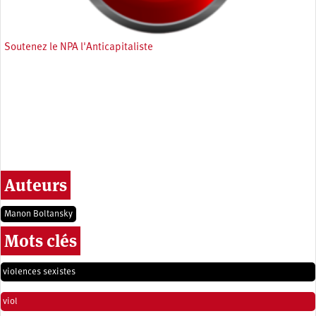
Soutenez le NPA l'Anticapitaliste
Auteurs
Manon Boltansky
Mots clés
violences sexistes
viol