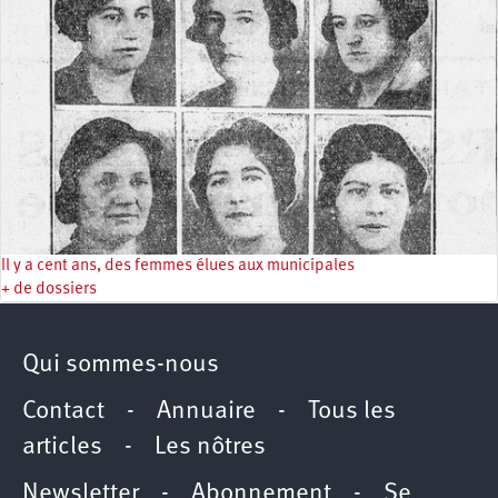
Il y a cent ans, des femmes élues aux municipales
+ de dossiers
Qui sommes-nous
Contact
-
Annuaire
-
Tous les
articles
-
Les nôtres
Newsletter
-
Abonnement
-
Se