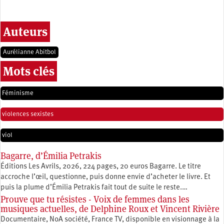
Auteurs
Aurélianne Abitbol
Mots clés
Féminisme
violences sexistes
viol
Bagarre, d’Émilia Petrakis
Éditions Les Avrils, 2026, 224 pages, 20 euros Bagarre. Le titre
accroche l’œil, questionne, puis donne envie d’acheter le livre. Et
puis la plume d’Émilia Petrakis fait tout de suite le reste.…
Prouve que tu résistes - Voix de femmes dans les
musiques actuelles, de Delphine Roux et Vincent Rivière
Documentaire, NoA société, France TV, disponible en visionnage à la