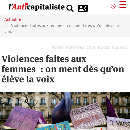
Aller
☰
⎋
au
contenu
Actualité
principal
Violences faites aux femmes : on ment dès qu’on élève la
voix
Publié le Mercredi 27 avril 2022 à 20h00.
Violences faites aux
femmes : on ment dès qu’on
élève la voix