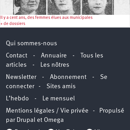
Il y a cent ans, des femmes élues aux municipales
+ de dossiers
Qui sommes-nous
Contact
-
Annuaire
-
Tous les
articles
-
Les nôtres
Newsletter
-
Abonnement
-
Se
connecter
-
Sites amis
L’hebdo
-
Le mensuel
Mentions légales / Vie privée
- Propulsé
par
Drupal
et
Omega