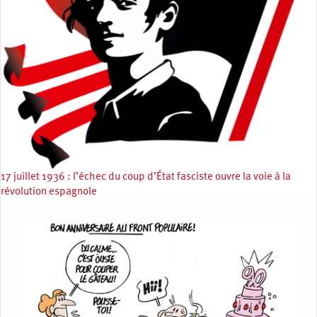
17 juillet 1936 : l’échec du coup d’État fasciste ouvre la voie à la
révolution espagnole