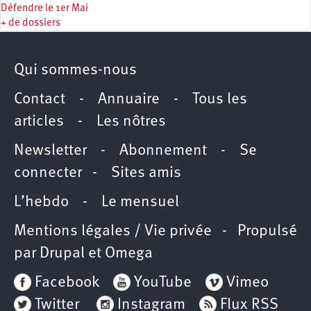
Défendre le 1er Mai
+ de dossiers
Qui sommes-nous
Contact
-
Annuaire
-
Tous les
articles
-
Les nôtres
Newsletter
-
Abonnement
-
Se
connecter
-
Sites amis
L’hebdo
-
Le mensuel
Mentions légales / Vie privée
- Propulsé
par
Drupal
et
Omega
Facebook
YouTube
Vimeo
Twitter
Instagram
Flux RSS