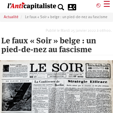
Aller
☰
⎋
au
contenu
Actualité
Le faux « Soir » belge : un pied-de-nez au fascisme
principal
Publié le Mardi 25 janvier 2022 à 08h00.
Le faux « Soir » belge : un
pied-de-nez au fascisme