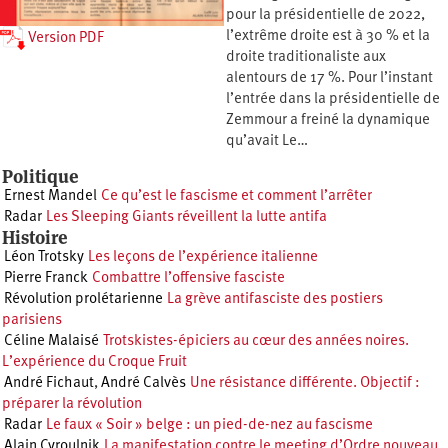
pour la présidentielle de 2022,
l’extrême droite est à 30 % et la
Version PDF
droite traditionaliste aux
alentours de 17 %. Pour l’instant
l’entrée dans la présidentielle de
Zemmour a freiné la dynamique
qu’avait Le…
Politique
Ernest Mandel
Ce qu’est le fascisme et comment l’arrêter
Radar
Les Sleeping Giants réveillent la lutte antifa
Histoire
Léon Trotsky
Les leçons de l’expérience italienne
Pierre Franck
Combattre l’offensive fasciste
Révolution prolétarienne
La grève antifasciste des postiers
parisiens
Céline Malaisé
Trotskistes-épiciers au cœur des années noires.
L’expérience du Croque Fruit
André Fichaut
,
André Calvès
Une résistance différente. Objectif :
préparer la révolution
Radar
Le faux « Soir » belge : un pied-de-nez au fascisme
Alain Cyroulnik
La manifestation contre le meeting d’Ordre nouveau