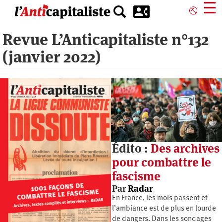
Aller
☰
⎋
au
contenu
Revue L’Anticapitaliste n°132
principal
(janvier 2022)
Édito :
Des archives
pour combattre le
fascisme
Par
Radar
En France, les mois passent et
l’ambiance est de plus en lourde
de dangers. Dans les sondages