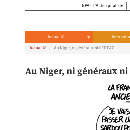
NPA - L’Anticapitaliste
Aller
au
contenu
principal
Actualité
Internati
Actualité
Au Niger, ni généraux ni CEDEAO
Actualité
International
Politique
Brésil
Au Niger, ni généraux n
Entreprises
Chine
Oppressions
Entreprises
États-
Unis
Économie
Automobile
Oppressions
Continents
Écologie
Aéronautique
Antiracisme
Continents
Éducation
Commerce
Féminisme
Afrique