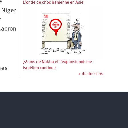
e
L’onde de choc iranienne en Asie
 Niger
r
Macron
78 ans de Nakba et l’expansionnisme
nes
israélien continue
+ de dossiers