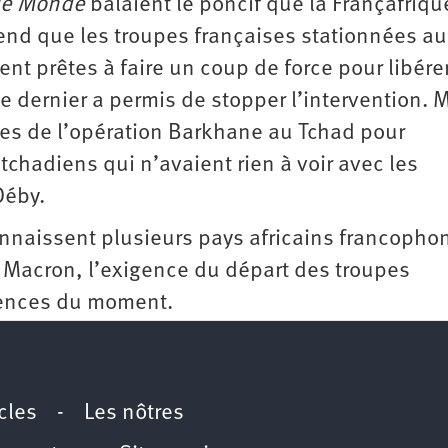
le Monde
balaient le poncif que la Françafriqu
rend que les troupes françaises stationnées au
ient prêtes à faire un coup de force pour libére
 dernier a permis de stopper l’intervention. 
ises de l’opération Barkhane au Tchad pour
chadiens qui n’avaient rien à voir avec les
Déby.
connaissent plusieurs pays africains francopho
e Macron, l’exigence du départ des troupes
gences du moment.
icles
-
Les nôtres