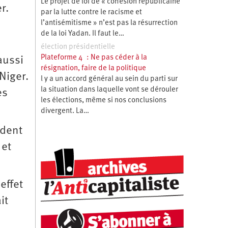
Le projet de loi de « cohésion républicaine
r.
par la lutte contre le racisme et
l’antisémitisme » n’est pas la résurrection
de la loi Yadan. Il faut le…
élection présidentielle
Plateforme 4 : Ne pas céder à la
aussi
résignation, faire de la politique
 Niger.
l y a un accord général au sein du parti sur
la situation dans laquelle vont se dérouler
es
les élections, même si nos conclusions
divergent. La…
ndent
 et
effet
it