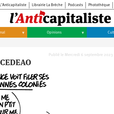
L’Anticapitaliste
Librairie La Brèche
Podcasts
Photothèque
onal
Opinions
Cul
Opinions
Culture
Histoire
Arts
Publié le Mercredi 6 septembre 2023
i CEDEAO
Cinéma
Expositions
Livres
Musique