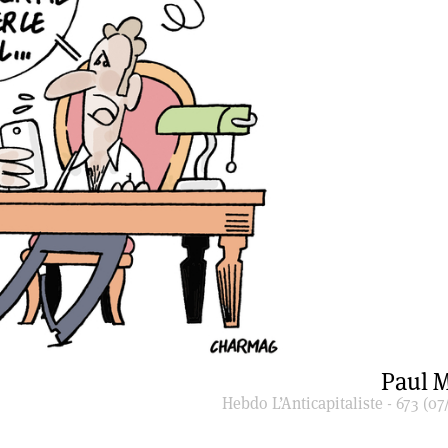
Paul M
Hebdo L’Anticapitaliste - 673 (07