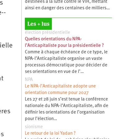
destinées à la lutte contre le VIH, mettant
es
ainsi en danger des centaines de milliers…
-­
Les + lus
élection présidentielle
Quelles orientations du NPA-
ielle
l’Anticapitaliste pour la présidentielle ?
Comme à chaque échéance de ce type, le
NPA-l’Anticapitaliste organise un vaste
processus démocratique pour décider de
ses orientations en vue de l’…
nt
NPA
Le NPA-l’Anticapitaliste adopte une
orientation commune pour 2027
Les 27 et 28 juin s’est tenue la conférence
nationale du NPA-l’Anticapitaliste, afin de
ères
définir les orientations de l’organisation
pour l’élection…
sionisme
es
Le retour de la loi Yadan ?