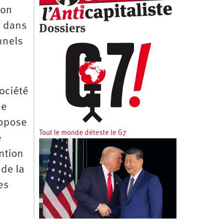
ion
Dossiers
i dans
nnels
ociété
ne
oppose
Tout le monde déteste le G7
e
ntion
 de la
es