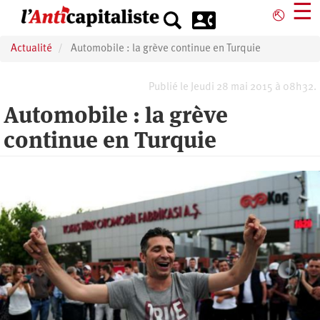
Aller
☰
⎋
au
contenu
Actualité
Automobile : la grève continue en Turquie
principal
Publié le Jeudi 28 mai 2015 à 08h32.
Automobile : la grève
continue en Turquie