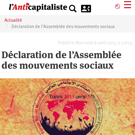
Aller
☰
⎋
au
contenu
Actualité
principal
Déclaration de l’Assemblée des mouvements sociaux
Publié le Mercredi 8 avril 2015 à 11h15.
Déclaration de l’Assemblée
des mouvements sociaux