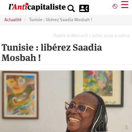
Aller
☰
⎋
au
contenu
Actualité
Tunisie : libérez Saadia Mosbah !
principal
Publié le Mercredi 1 juillet 2026 à 12h12.
Tunisie : libérez Saadia
Mosbah !