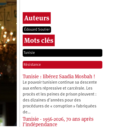
Auteurs
Édouard Soulier
Mots clés
Tunisie
Résistance
Tunisie : libérez Saadia Mosbah !
Le pouvoir tunisien continue sa descente
aux enfers répressive et carcérale. Les
procès et les peines de prison pleuvent :
des dizaines d’années pour des
procédures de « corruption » fabriquées
de…
Tunisie - 1956-2026, 70 ans après
l’indépendance