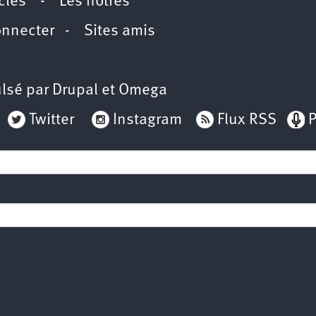
icles
-
Les nôtres
onnecter
-
Sites amis
lsé par
Drupal
et
Omega
Twitter
Instagram
Flux RSS