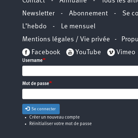
Contact
-
Annuaire
-
Tous les art
Newsletter
-
Abonnement
-
Se c
L’hebdo
-
Le mensuel
Mentions légales / Vie privée
- Propu
Facebook
YouTube
Vimeo
Username
Mot de passe
Se connecter
Créer un nouveau compte
Réinitialiser votre mot de passe