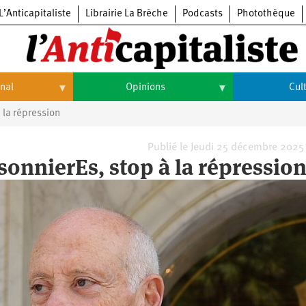
L’Anticapitaliste
Librairie La Brèche
Podcasts
Photothèque
onal
Opinions
Cul
 la répression
Opinions
Culture
Histoire
Arts
Publié le Jeudi 25 décembre 2025
isonnierEs, stop à la répressio
Cinéma
Expositions
Livres
Musique