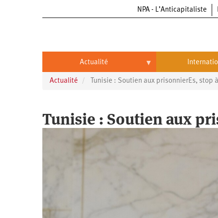
NPA - L’Anticapitaliste
Aller
au
contenu
principal
Actualité
Internati
Actualité
Tunisie : Soutien aux prisonnierEs, stop à
Actualité
International
Politique
Brésil
Tunisie : Soutien aux pr
Entreprises
Chine
Oppressions
Entreprises
États-
Unis
Économie
Automobile
Oppressions
Continents
Écologie
Aéronautique
Antiracisme
Continents
Éducation
Commerce
Féminisme
Afrique