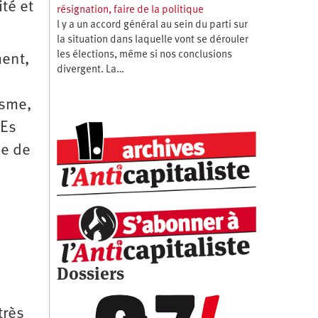
ité et
résignation, faire de la politique
l y a un accord général au sein du parti sur
la situation dans laquelle vont se dérouler
les élections, même si nos conclusions
ment,
divergent. La…
isme,
tEs
le de
Dossiers
très