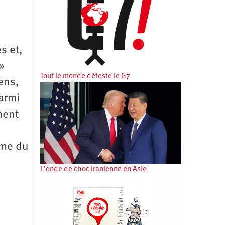
s et,
»
Tout le monde déteste le G7
ens,
armi
ment
sme du
n
L’onde de choc iranienne en Asie