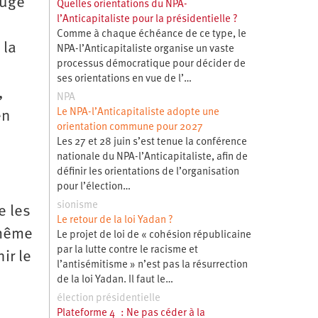
jugé
Quelles orientations du NPA-
l’Anticapitaliste pour la présidentielle ?
Comme à chaque échéance de ce type, le
 la
NPA-l’Anticapitaliste organise un vaste
processus démocratique pour décider de
ses orientations en vue de l’…
,
NPA
Le NPA-l’Anticapitaliste adopte une
en
orientation commune pour 2027
Les 27 et 28 juin s’est tenue la conférence
nationale du NPA-l’Anticapitaliste, afin de
définir les orientations de l’organisation
pour l’élection…
sionisme
e les
Le retour de la loi Yadan ?
 même
Le projet de loi de « cohésion républicaine
par la lutte contre le racisme et
ir le
l’antisémitisme » n’est pas la résurrection
de la loi Yadan. Il faut le…
élection présidentielle
Plateforme 4 : Ne pas céder à la