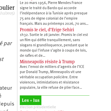
Le 20 mars 1956, Pierre Mendes France
oulier
signe le traité du Bardo qui accorde
/12/2025)
l’indépendance à la Tunisie après presque
75 ans de règne colonial de l’empire
français. Mais au printemps 2026, 70 ans…
Promis le ciel, d’Erige Sehiri
1h32. Sortie le 28 janvier. Promis le ciel est
un film qui défile tranquillement, sans
é par
slogans ni grandiloquence, pendant que le
monde qui l’infuse s’agite à coups de lois,
de rafles et de…
st
Minneapolis résiste à Trump
Avec l’envoi de milliers d’agents de l’ICE
par Donald Trump, Minneapolis vit une
véritable occupation policière. Entre
violences, intimidations et résistance
tateur
populaire, la ville refuse de plier face…
é
Les + lus
depuis
élection présidentielle