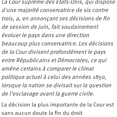
La Cour supr
ê
me des
É
tats-Unis, qui dispose
d'une majorit
é
conservatrice de six contre
trois, a, en annon
ç
ant ses d
é
cisions de fin
de session de juin, fait soudainement
é
voluer le pays dans une direction
beaucoup plus conservatrice. Les d
é
cisions
de la Cour divisent profond
é
ment le pays
entre R
é
publicains et D
é
mocrates, ce qui
am
è
ne certains
à
comparer le climat
politique actuel
à
celui des ann
é
es 1850,
lorsque la nation se divisait sur la question
de l'esclavage avant la guerre civile.
La décision la plus importante de la Cour est
sans aucun doute la fin du droit