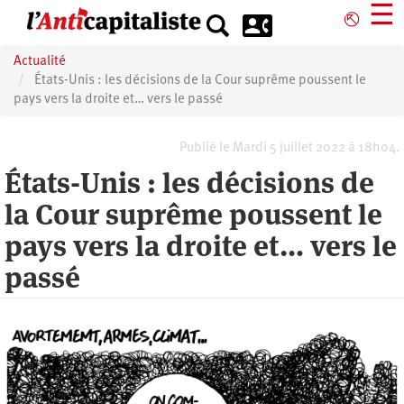
Aller
☰
⎋
au
contenu
Actualité
principal
États-Unis : les décisions de la Cour suprême poussent le
pays vers la droite et… vers le passé
Publié le Mardi 5 juillet 2022 à 18h04.
États-Unis : les décisions de
la Cour suprême poussent le
pays vers la droite et… vers le
passé