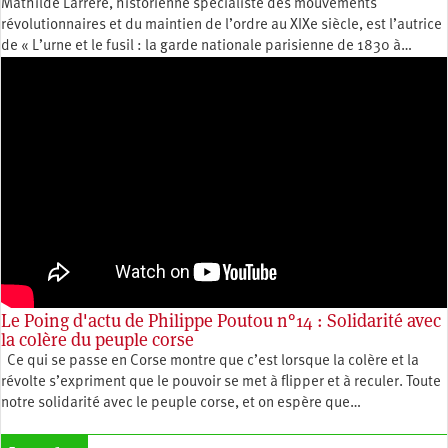
Mathilde Larrère, historienne spécialiste des mouvements
révolutionnaires et du maintien de l’ordre au XIXe siècle, est l’autrice
de « L’urne et le fusil : la garde nationale parisienne de 1830 à…
Le Poing d'actu de Philippe Poutou n°14 : Solidarité avec
la colère du peuple corse
Ce qui se passe en Corse montre que c’est lorsque la colère et la
révolte s’expriment que le pouvoir se met à flipper et à reculer. Toute
notre solidarité avec le peuple corse, et on espère que…