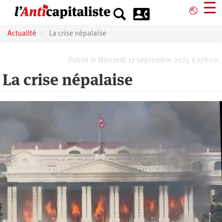
Aller
☰
⎋
au
contenu
Actualité
La crise népalaise
principal
Publié le Mercredi 17 septembre 2025 à 17h00.
La crise népalaise