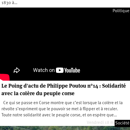
1830 à…
Dimanche 13 août 2023
Politique
Le Poing d'actu de Philippe Poutou n°14 : Solidarité
avec la colère du peuple corse
Ce qui se passe en Corse montre que c’est lorsque la colère et la
révolte s’expriment que le pouvoir se met à flipper et à reculer.
Toute notre solidarité avec le peuple corse, et on espère que…
Vendredi 18 mars 2022
Société