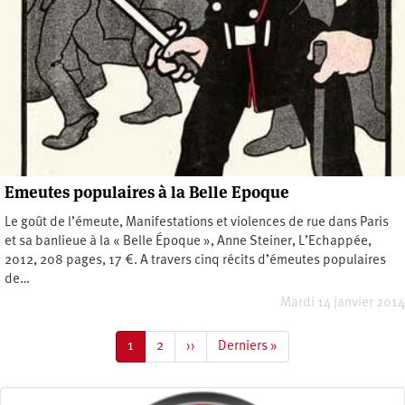
Emeutes populaires à la Belle Epoque
Le goût de l’émeute, Manifestations et violences de rue dans Paris
et sa banlieue à la « Belle Époque », Anne Steiner, L’Echappée,
2012, 208 pages, 17 €. A travers cinq récits d’émeutes populaires
de…
Mardi 14 janvier 2014
Pagination
Page
1
Page
2
Page
››
Dernière
Derniers »
courante
suivante
page