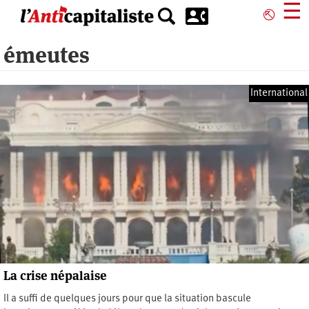
Aller
☰
⎋
au
contenu
émeutes
principal
International
La crise népalaise
Il a suffi de quelques jours pour que la situation bascule