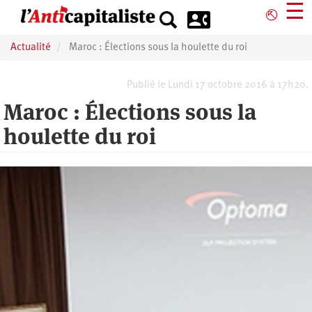
Aller
☰
⎋
au
contenu
Actualité
Maroc : Élections sous la houlette du roi
principal
Publié le Lundi 17 octobre 2016 à 17h20.
Maroc : Élections sous la
houlette du roi