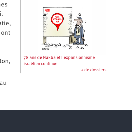
mes
it
atie,
 ont
78 ans de Nakba et l’expansionnisme
ton,
israélien continue
+ de dossiers
 au