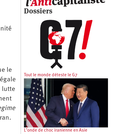
Dossiers
nité
ue le
Tout le monde déteste le G7
légale
 lutte
ment
egime
ran.
L’onde de choc iranienne en Asie