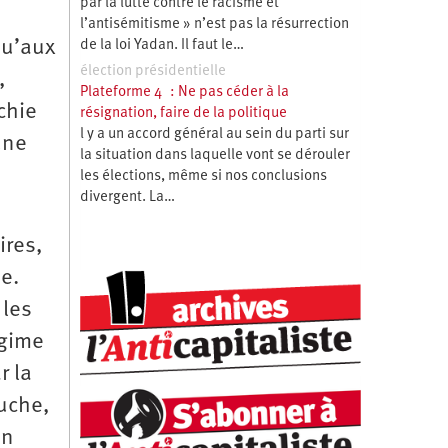
par la lutte contre le racisme et
l’antisémitisme » n’est pas la résurrection
 qu’aux
de la loi Yadan. Il faut le…
élection présidentielle
,
Plateforme 4 : Ne pas céder à la
chie
résignation, faire de la politique
l y a un accord général au sein du parti sur
une
la situation dans laquelle vont se dérouler
les élections, même si nos conclusions
divergent. La…
ires,
e.
 les
égime
r la
auche,
en