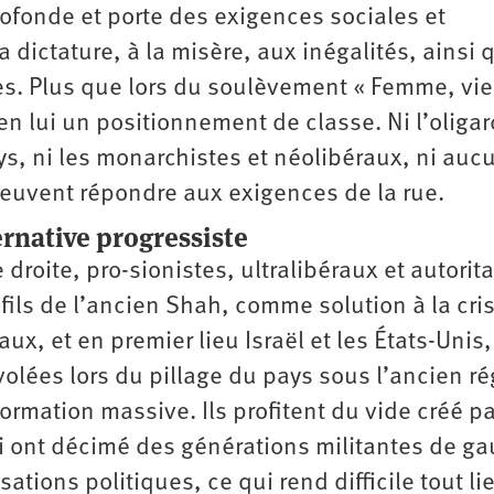
fonde et porte des exigences sociales et
la dictature, à la misère, aux inégalités, ainsi
es. Plus que lors du soulèvement « Femme, vie
en lui un positionnement de classe. Ni l’oligar
ays, ni les monarchistes et néolibéraux, ni auc
peuvent répondre aux ­exigences de la rue.
ernative progressiste
roite, pro-­sionistes, ultralibéraux et autorita
fils de l’ancien Shah, comme solution à la cris
x, et en premier lieu Israël et les États-Unis,
volées lors du pillage du pays sous l’ancien r
ation massive. Ils profitent du vide créé pa
ui ont décimé des générations militantes de g
sations politiques, ce qui rend difficile tout li