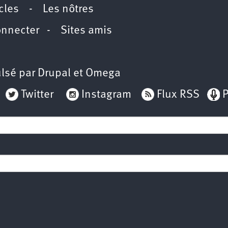
icles
-
Les nôtres
onnecter
-
Sites amis
lsé par
Drupal
et
Omega
Twitter
Instagram
Flux RSS