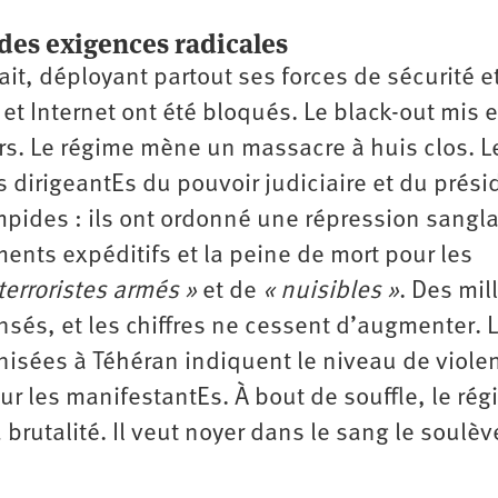
des exigences radicales
fait, déployant partout ses forces de sécurité e
t Internet ont été bloqués. Le black-out mis 
urs. Le régime mène un massacre à huis clos. L
dirigeantEs du pouvoir judiciaire et du prési
pides : ils ont ordonné une répression sangl
ents expéditifs et la peine de mort pour les
terroristes armés »
et de
« nuisibles »
. Des mil
nsés, et les chiffres ne cessent d’augmenter. 
isées à Téhéran indiquent le niveau de viole
 sur les manifestantEs. À bout de souffle, le ré
a brutalité. Il veut noyer dans le sang le soul