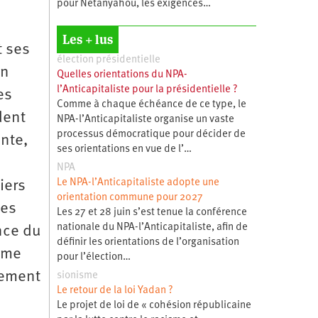
pour Netanyahou, les exigences…
Les + lus
t ses
élection présidentielle
en
Quelles orientations du NPA-
l’Anticapitaliste pour la présidentielle ?
es
Comme à chaque échéance de ce type, le
dent
NPA-l’Anticapitaliste organise un vaste
processus démocratique pour décider de
ante,
ses orientations en vue de l’…
NPA
Le NPA-l’Anticapitaliste adopte une
liers
orientation commune pour 2027
Les
Les 27 et 28 juin s’est tenue la conférence
nationale du NPA-l’Anticapitaliste, afin de
nce du
définir les orientations de l’organisation
gime
pour l’élection…
èvement
sionisme
Le retour de la loi Yadan ?
Le projet de loi de « cohésion républicaine