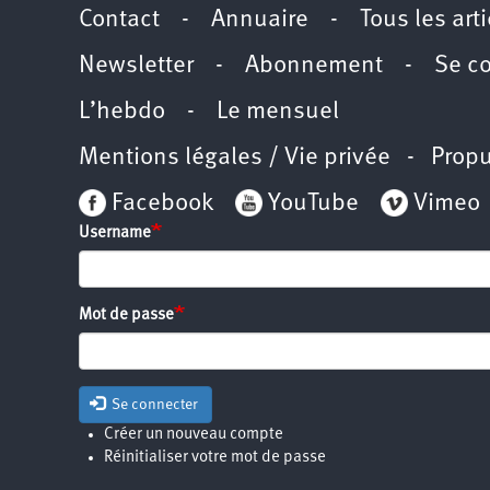
Contact
-
Annuaire
-
Tous les art
Newsletter
-
Abonnement
-
Se c
L’hebdo
-
Le mensuel
Mentions légales / Vie privée
- Propu
Facebook
YouTube
Vimeo
Username
Mot de passe
Se connecter
Créer un nouveau compte
Réinitialiser votre mot de passe