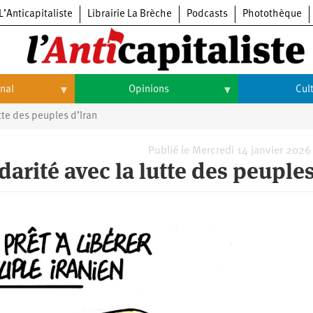
L’Anticapitaliste
Librairie La Brèche
Podcasts
Photothèque
onal
Opinions
Cul
utte des peuples d’Iran
Opinions
Culture
Histoire
Arts
Publié le Mercredi 14 janvier 2026
darité avec la lutte des peuple
Cinéma
Expositions
Livres
Musique