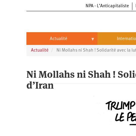
NPA - L’Anticapitaliste
Aller
au
contenu
principal
Actualité
Internati
Actualité
Ni Mollahs ni Shah ! Solidarité avec la l
Actualité
International
Politique
Brésil
Ni Mollahs ni Shah ! Soli
Entreprises
Chine
d’Iran
Oppressions
Entreprises
États-
Unis
Économie
Automobile
Oppressions
Continents
Écologie
Aéronautique
Antiracisme
Continents
Éducation
Commerce
Féminisme
Afrique