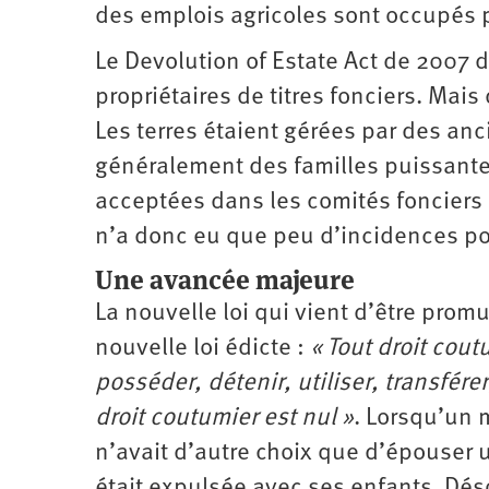
des emplois agricoles sont occupés
Le Devolution of Estate Act de 2007 d
propriétaires de titres fonciers. Mais 
Les terres étaient gérées par des a
généralement des familles puissant
acceptées dans les comités fonciers e
n’a donc eu que peu d’incidences po
Une avancée majeure
La nouvelle loi qui vient d’être prom
nouvelle loi édicte :
« Tout droit cou
posséder, détenir, utiliser, transfére
droit coutumier est nul »
. Lorsqu’un m
n’avait d’autre choix que d’épouser 
était expulsée avec ses enfants. Déso