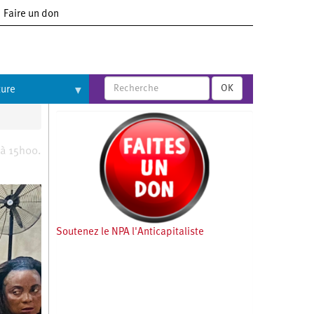
Faire un don
OK
ture
 à 15h00.
Soutenez le NPA l'Anticapitaliste