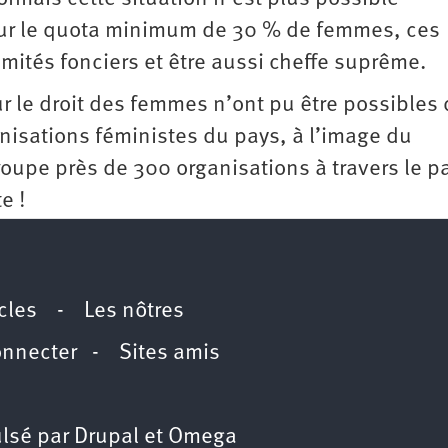
 sur le quota minimum de 30 % de femmes, ces
omités fonciers et être aussi cheffe suprême.
r le droit des femmes n’ont pu être possibles
anisations féministes du pays, à l’image du
upe près de 300 organisations à travers le p
e !
icles
-
Les nôtres
onnecter
-
Sites amis
lsé par
Drupal
et
Omega