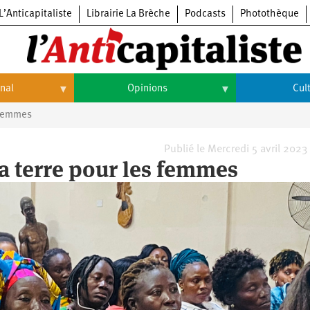
L’Anticapitaliste
Librairie La Brèche
Podcasts
Photothèque
onal
Opinions
Cul
s femmes
Opinions
Culture
Histoire
Arts
Publié le Mercredi 5 avril 2023
 la terre pour les femmes
Cinéma
Expositions
Livres
Musique