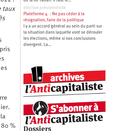
de la loi Yadan. Il faut le…
e taux
élection présidentielle
Plateforme 4 : Ne pas céder à la
ès
résignation, faire de la politique
l y a un accord général au sein du parti sur
la situation dans laquelle vont se dérouler
les élections, même si nos conclusions
s
divergent. La…
pris
es
des
rre
ier.
 la
e 80 %
Dossiers