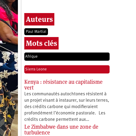
Auteurs
Paul Martial
Mots clés
Afrique
Sierra Leone
Kenya : résistance au capitalisme
vert
Les communautés autochtones résistent à
un projet visant à instaurer, sur leurs terres,
des crédits carbone qui modifieraient
profondément l’économie pastorale. Les
crédits carbone permettent aux…
Le Zimbabwe dans une zone de
turbulence