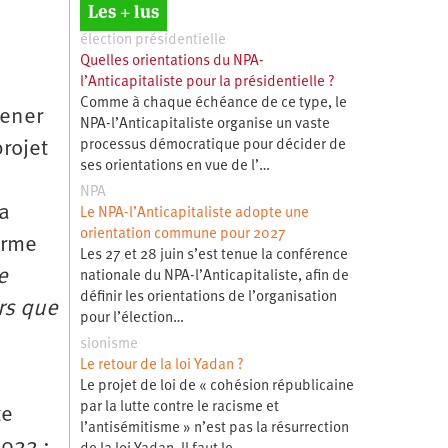
Les + lus
élection présidentielle
Quelles orientations du NPA-
l’Anticapitaliste pour la présidentielle ?
Comme à chaque échéance de ce type, le
mener
NPA-l’Anticapitaliste organise un vaste
projet
processus démocratique pour décider de
ses orientations en vue de l’…
NPA
a
Le NPA-l’Anticapitaliste adopte une
orientation commune pour 2027
orme
Les 27 et 28 juin s’est tenue la conférence
e
nationale du NPA-l’Anticapitaliste, afin de
définir les orientations de l’organisation
rs que
pour l’élection…
sionisme
Le retour de la loi Yadan ?
Le projet de loi de « cohésion républicaine
par la lutte contre le racisme et
te
l’antisémitisme » n’est pas la résurrection
2022 :