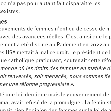
02 n’a pas pour autant fait disparaître les
sexistes.
mes
s mouvements de femmes n’ont eu de cesse de 
 avec des avancées réelles. C’est ainsi que le 
ortement a été discuté au Parlement en 2022 au
USA mettait à mal ce droit. Le président de l
que catholique pratiquant, soutenait cette réf
 monde où les droits des femmes en matière d
soit renversés, soit menacés, nous sommes fie
ner une réforme progressiste »
.
té une loi identique mais le gouvernement de
oma, avait refusé de la promulguer. La féminis
mait bien l’opinion des femmes sur la loi de 