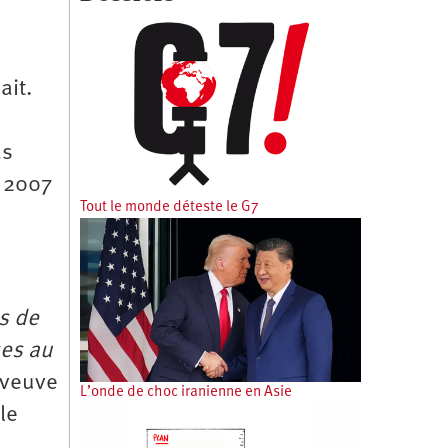
ait.
as
e 2007
Tout le monde déteste le G7
s de
ses au
a veuve
L’onde de choc iranienne en Asie
le