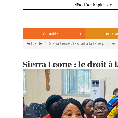
NPA - L’Anticapitaliste
Aller
au
contenu
principal
Actualité
Internati
Actualité
Sierra Leone : le droit à la terre pour le
Actualité
International
Politique
Brésil
Sierra Leone : le droit à
Entreprises
Chine
Oppressions
Entreprises
États-
Unis
Économie
Automobile
Oppressions
Continents
Écologie
Aéronautique
Antiracisme
Continents
Éducation
Commerce
Féminisme
Afrique