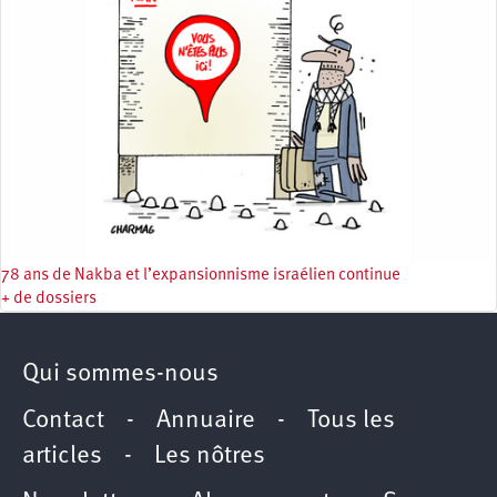
78 ans de Nakba et l’expansionnisme israélien continue
+ de dossiers
Qui sommes-nous
Contact
-
Annuaire
-
Tous les
articles
-
Les nôtres