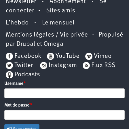
Newsletter
-
Abonnement
-
Se
connecter
-
Sites amis
L’hebdo
-
Le mensuel
Mentions légales / Vie privée
- Propulsé
par
Drupal
et
Omega
Facebook
YouTube
Vimeo
Twitter
Instagram
Flux RSS
Podcasts
Username
Mot de passe