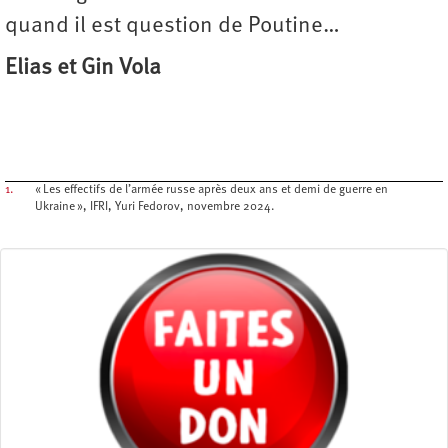
quand il est question de Poutine…
Elias et Gin Vola
1.
« Les effectifs de l’armée russe après deux ans et demi de guerre en
Ukraine », IFRI, Yuri Fedorov, novembre 2024.