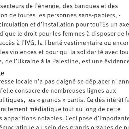
s secteurs de l’énergie, des banques et des
tion de toutes les personnes sans-papiers, ­
 circulation et d’installation pour touTEs un ax
ique le droit pour les femmes à disposer de l
accès à l’IVG, la liberté vestimentaire ou enco
les violences et pour qui la solidarité avec tou
 de l’Ukraine à la Palestine, est une évidenc
le
 presse locale n’a pas daigné se déplacer ni an
qu’elle consacre de nombreuses lignes aux
tiques, les « grands » partis. Ce désintérêt fa
traitement médiatique tout au long de cette
 apparitions notables. Ceci pose d’important
émocratique au sein des grands organes de p