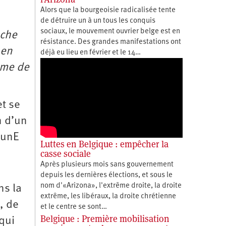
Alors que la bourgeoisie radicalisée tente
de détruire un à un tous les conquis
sociaux, le mouvement ouvrier belge est en
uche
résistance. Des grandes manifestations ont
 en
déjà eu lieu en février et le 14…
mme de
t se
n d’un
 unE
Luttes en Belgique : empêcher la
casse sociale
Après plusieurs mois sans gouvernement
depuis les dernières élections, et sous le
nom d'«Arizona», l'extrême droite, la droite
ns la
extrême, les libéraux, la droite chrétienne
, de
et le centre se sont…
Belgique : Première mobilisation
 qui