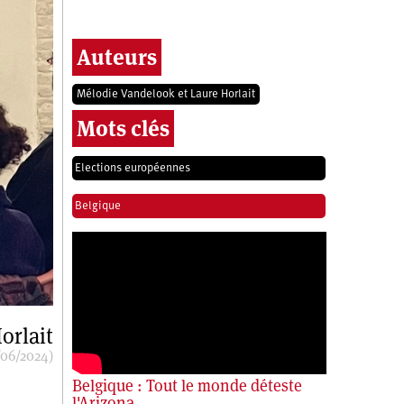
Auteurs
Mélodie Vandelook et Laure Horlait
Mots clés
Elections européennes
Belgique
orlait
/06/2024)
Belgique : Tout le monde déteste
l'Arizona