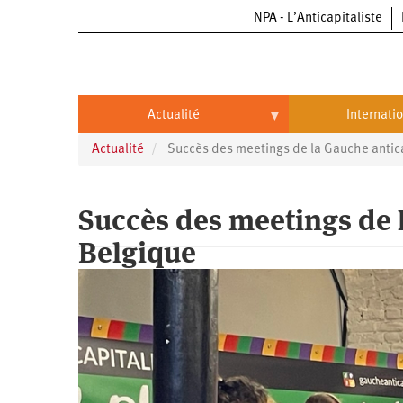
NPA - L’Anticapitaliste
Aller
au
contenu
principal
Actualité
Internati
Actualité
Succès des meetings de la Gauche antica
Actualité
International
Politique
Brésil
Succès des meetings de l
Entreprises
Chine
Belgique
Oppressions
Entreprises
États-
Unis
Économie
Automobile
Oppressions
Continents
Écologie
Aéronautique
Antiracisme
Continents
Éducation
Commerce
Féminisme
Afrique