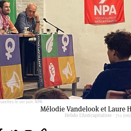
xelles le 1er juin. NPA
Mélodie Vandelook et Laure H
Hebdo L’Anticapitaliste - 711 (06