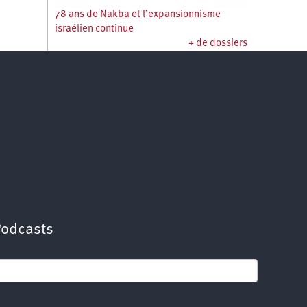
78 ans de Nakba et l’expansionnisme
israélien continue
+ de dossiers
Podcasts