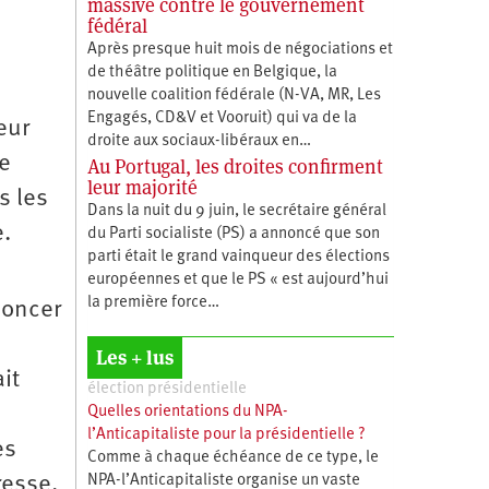
massive contre le gouvernement
fédéral
Après presque huit mois de négociations et
de théâtre politique en Belgique, la
e
nouvelle coalition fédérale (N-VA, MR, Les
Engagés, CD&V et Vooruit) qui va de la
eur
droite aux sociaux-libéraux en…
re
Au Portugal, les droites confirment
leur majorité
s les
Dans la nuit du 9 juin, le secrétaire général
e.
du Parti socialiste (PS) a annoncé que son
parti était le grand vainqueur des élections
européennes et que le PS « est aujourd’hui
la première force…
noncer
Les + lus
it
élection présidentielle
Quelles orientations du NPA-
l’Anticapitaliste pour la présidentielle ?
es
Comme à chaque échéance de ce type, le
resse.
NPA-l’Anticapitaliste organise un vaste