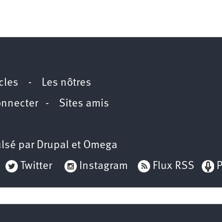
icles
-
Les nôtres
onnecter
-
Sites amis
lsé par
Drupal
et
Omega
Twitter
Instagram
Flux RSS