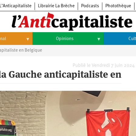
L’Anticapitaliste
Librairie La Brèche
Podcasts
Photothèque
onal
Opinions
Cul
pitaliste en Belgique
Opinions
Culture
Histoire
Arts
Publié le Vendredi 7 juin 2024
a Gauche anticapitaliste en
Cinéma
Expositions
Livres
Musique