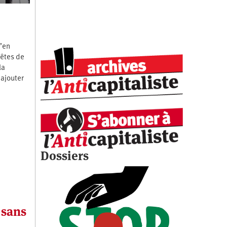
’en
têtes de
la
’ajouter
Dossiers
 sans