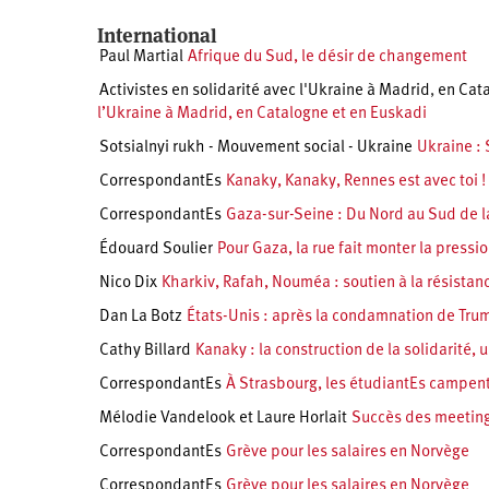
International
Paul Martial
Afrique du Sud, le désir de changement
Activistes en solidarité avec l'Ukraine à Madrid
,
en Cat
l’Ukraine à Madrid, en Catalogne et en Euskadi
Sotsialnyi rukh - Mouvement social - Ukraine
Ukraine : 
CorrespondantEs
Kanaky, Kanaky, Rennes est avec toi !
CorrespondantEs
Gaza-sur-Seine : Du Nord au Sud de la
Édouard Soulier
Pour Gaza, la rue fait monter la pressi
Nico Dix
Kharkiv, Rafah, Nouméa : soutien à la résistan
Dan La Botz
États-Unis : après la condamnation de Trum
Cathy Billard
Kanaky : la construction de la solidarité, 
CorrespondantEs
À Strasbourg, les étudiantEs campent
Mélodie Vandelook et Laure Horlait
Succès des meeting
CorrespondantEs
Grève pour les salaires en Norvège
CorrespondantEs
Grève pour les salaires en Norvège