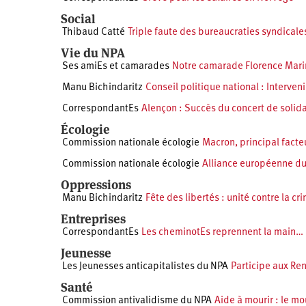
Social
Thibaud Catté
Triple faute des bureaucraties syndicales
Vie du NPA
Ses amiEs et camarades
Notre camarade Florence Marin
Manu Bichindaritz
Conseil politique national : Interveni
CorrespondantEs
Alençon : Succès du concert de solida
Écologie
Commission nationale écologie
Macron, principal facte
Commission nationale écologie
Alliance européenne du 
Oppressions
Manu Bichindaritz
Fête des libertés : unité contre la cr
Entreprises
CorrespondantEs
Les cheminotEs reprennent la main… à
Jeunesse
Les Jeunesses anticapitalistes du NPA
Participe aux Ren
Santé
Commission antivalidisme du NPA
Aide à mourir : le m