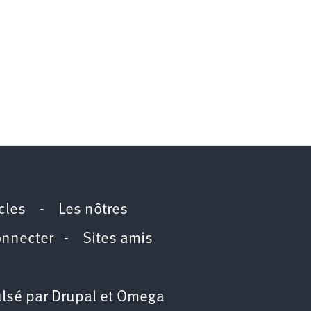
icles
-
Les nôtres
onnecter
-
Sites amis
lsé par
Drupal
et
Omega