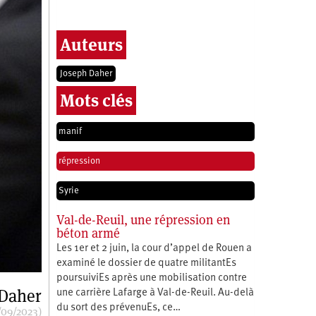
Auteurs
Joseph Daher
Mots clés
manif
répression
Syrie
Val-de-Reuil, une répression en
béton armé
Les 1er et 2 juin, la cour d’appel de Rouen a
examiné le dossier de quatre militantEs
poursuiviEs après une mobilisation contre
 Daher
une carrière Lafarge à Val-de-Reuil. Au-delà
du sort des prévenuEs, ce…
/09/2023)