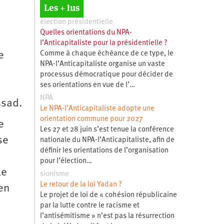
Les + lus
élection présidentielle
Quelles orientations du NPA-
l’Anticapitaliste pour la présidentielle ?
Comme à chaque échéance de ce type, le
e
NPA-l’Anticapitaliste organise un vaste
processus démocratique pour décider de
ses orientations en vue de l’…
NPA
ssad.
Le NPA-l’Anticapitaliste adopte une
orientation commune pour 2027
e
Les 27 et 28 juin s’est tenue la conférence
se
nationale du NPA-l’Anticapitaliste, afin de
définir les orientations de l’organisation
pour l’élection…
le
sionisme
Le retour de la loi Yadan ?
 en
Le projet de loi de « cohésion républicaine
par la lutte contre le racisme et
l’antisémitisme » n’est pas la résurrection