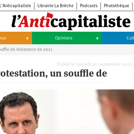
L’Anticapitaliste
Librairie La Brèche
Podcasts
Photothèque
onal
Opinions
Cul
uffle de résistance de 2011
Opinions
Culture
Histoire
Arts
Publié le Samedi 30 septembre 2023 
testation, un souffle de
Cinéma
Expositions
Livres
Musique