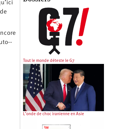
u’ici
 de
encore
uto-­
Tout le monde déteste le G7
L’onde de choc iranienne en Asie