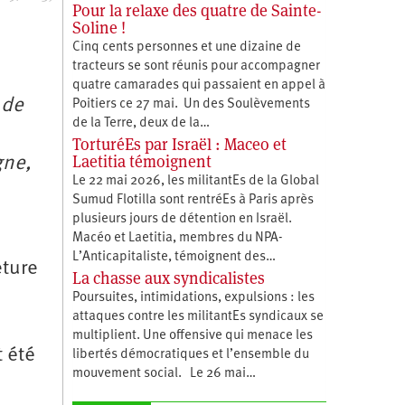
Pour la relaxe des quatre de Sainte-
Soline !
Cinq cents personnes et une dizaine de
tracteurs se sont réunis pour accompagner
quatre camarades qui passaient en appel à
 de
Poitiers ce 27 mai. Un des Soulèvements
de la Terre, deux de la…
TorturéEs par Israël : Maceo et
Laetitia témoignent
gne,
Le 22 mai 2026, les militantEs de la Global
Sumud Flotilla sont rentréEs à Paris après
plusieurs jours de détention en Israël.
Macéo et Laetitia, membres du ‪NPA-
L’Anticapitaliste, témoignent des…
eture
La chasse aux syndicalistes
Poursuites, intimidations, expulsions : les
attaques contre les militantEs syndicaux se
multiplient. Une offensive qui menace les
 été
libertés démocratiques et l’ensemble du
mouvement social. Le 26 mai…