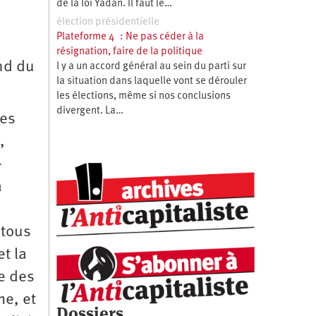
de la loi Yadan. Il faut le…
élection présidentielle
Plateforme 4 : Ne pas céder à la
résignation, faire de la politique
nd du
l y a un accord général au sein du parti sur
la situation dans laquelle vont se dérouler
les élections, même si nos conclusions
divergent. La…
res
,
-
a
 tous
t la
e des
me, et
Dossiers