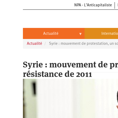
NPA - L’Anticapitaliste
Aller
au
contenu
principal
Actualité
Internati
Actualité
Syrie : mouvement de protestation, un so
Actualité
International
Politique
Brésil
Syrie : mouvement de pro
Entreprises
Chine
résistance de 2011
Oppressions
Entreprises
États-
Unis
Économie
Automobile
Oppressions
Continents
Écologie
Aéronautique
Antiracisme
Continents
Éducation
Commerce
Féminisme
Afrique