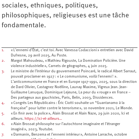
sociales, ethniques, politiques,
philosophiques, religieuses est une tâche
fondamentale.
1.
« L’ennemi d’État, c’est toi. Avec Vanessa Codaccioni » entretien avec David
Dufresne, 29 avril 2025, Au Poste.
2.
Margot Mahoudeau, « Mathieu Rigouste, La Domination Policière. Une
violence industrielle », Carnets de géographes, 4 juin 2025.
3.
Le ministre de l’Intérieur du gouvernement Poincaré, le radical Albert Sarraut,
pouvait proclamer en 1927 : « Le communisme, voilà l’ennemi ! ».
L’anticommunisme en France et en Europe 1917-1991, 2025, sous la direction
de Dard Olivier, Castagnez Noëlline, Launay Maxime, Vigreux Jean. Jean-
Guillaume Lanuque, Dominique Lejeune, La peur du « rouge » en France –
Des partageux aux gauchistes, Paris, Belin, 2003, Dissidences.
4.
« Congrès Les Républicains : Éric Ciotti souhaite un “Guantanamo à la
française” pour lutter contre le terrorisme », 10 novembre 2021, Le Monde.
5.
« En finir avec la police », Alain Brossat et Alain Naze, 29 juin 2020, Ici et
ailleurs.
https://ici-et-ailleurs…
6.
« Alain Brossat philosophe sur l’autochtone imaginaire et l’étranger
imaginé », 2023, Youtube.
7.
« Darmanin, Benzema et l’ennemi intérieur », Antoine Larrache, octobre