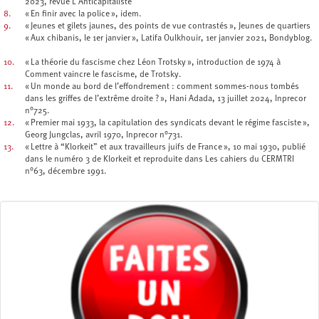
2023, revue L’Anticapitaliste
8.
« En finir avec la police », idem.
9.
« Jeunes et gilets jaunes, des points de vue contrastés », Jeunes de quartiers
« Aux chibanis, le 1er janvier », Latifa Oulkhouir, 1er janvier 2021, Bondyblog.
10.
« La théorie du fascisme chez Léon Trotsky », introduction de 1974 à
Comment vaincre le fascisme, de Trotsky.
11.
« Un monde au bord de l’effondrement : comment sommes-nous tombés
dans les griffes de l’extrême droite ? », Hani Adada, 13 juillet 2024, Inprecor
n°725.
12.
« Premier mai 1933, la capitulation des syndicats devant le régime fasciste »,
Georg Jungclas, avril 1970, Inprecor n°731.
13.
« Lettre à “Klorkeit” et aux travailleurs juifs de France », 10 mai 1930, publié
dans le numéro 3 de Klorkeit et reproduite dans Les cahiers du CERMTRI
n°63, décembre 1991.