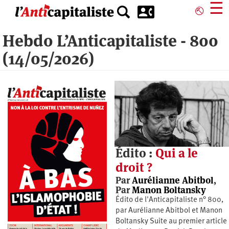
Aller
☰
⎋
au
contenu
Hebdo L’Anticapitaliste - 800
principal
(14/05/2026)
Édito :
Qui a le
droit ?
Par
Aurélianne Abitbol
,
Par
Manon Boltansky
Édito de l'Anticapitaliste n° 800,
par Aurélianne Abitbol et Manon
Boltansky Suite au premier article