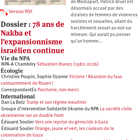
de Mediapart, Patrick Bruel est
désormais accusé par des
Version PDF
dizaines de femmes de violences
Dossier :
78 ans de
sexistes et sexuelles, allant du
harcèlement sexuel au viol sur
Nakba et
mineure. Qui aurait pu penser
l’expansionnisme
qu’un homme…
israélien continue
Vie du NPA
NPA-A Chambéry
Sébastien Ibanez (1982-2026)
Écologie
Christine Poupin
,
Sophie Ozanne
Victoire ! Abandon du faux
contournement de Rouen !
CorrespondantEs
Porcherie, non merci
International
Dan La Botz
Trump et son régime meurtrier
Groupe d’intervention Solidarité Ukraine du NPA
La société civile
ukrainienne sur un double front
Édouard Soulier
Vers une reprise du génocide à Gaza
Édouard Soulier
Orange, jaune et vert, les couleurs de la
colonisation de Gaza