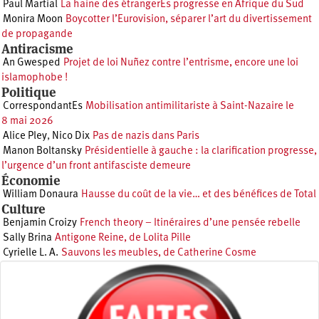
Paul Martial
La haine des étrangerEs progresse en Afrique du Sud
Monira Moon
Boycotter l’Eurovision, séparer l’art du divertissement
de propagande
Antiracisme
An Gwesped
Projet de loi Nuñez contre l’entrisme, encore une loi
islamophobe !
Politique
CorrespondantEs
Mobilisation antimilitariste à Saint-Nazaire le
8 mai 2026
Alice Pley
,
Nico Dix
Pas de nazis dans Paris
Manon Boltansky
Présidentielle à gauche : la clarification progresse,
l’urgence d’un front antifasciste demeure
Économie
William Donaura
Hausse du coût de la vie… et des bénéfices de Total
Culture
Benjamin Croizy
French theory – Itinéraires d’une pensée rebelle
Sally Brina
Antigone Reine, de Lolita Pille
Cyrielle L. A.
Sauvons les meubles, de Catherine Cosme