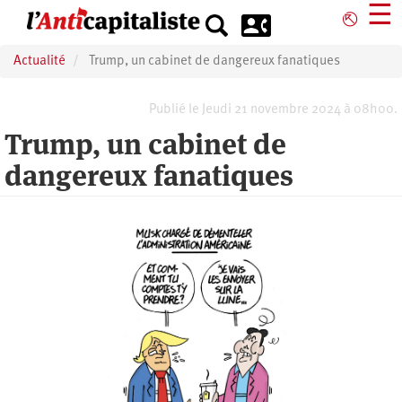
Aller
☰
⎋
au
contenu
Actualité
Trump, un cabinet de dangereux fanatiques
principal
Publié le Jeudi 21 novembre 2024 à 08h00.
Trump, un cabinet de
dangereux fanatiques