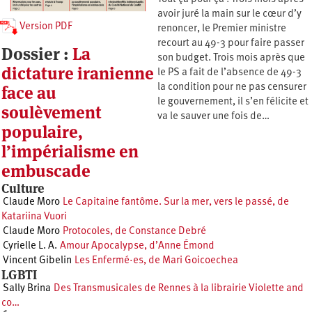
avoir juré la main sur le cœur d’y
Version PDF
renoncer, le Premier ministre
recourt au 49-3 pour faire passer
Dossier :
La
son budget. Trois mois après que
dictature iranienne
le PS a fait de l’absence de 49-3
face au
la condition pour ne pas censurer
le gouvernement, il s’en félicite et
soulèvement
va le sauver une fois de…
populaire,
l’impérialisme en
embuscade
Culture
Claude Moro
Le Capitaine fantôme. Sur la mer, vers le passé, de
Katariina Vuori
Claude Moro
Protocoles, de Constance Debré
Cyrielle L. A.
Amour Apocalypse, d’Anne Émond
Vincent Gibelin
Les Enfermé·es, de Mari Goicoechea
LGBTI
Sally Brina
Des Transmusicales de Rennes à la librairie Violette and
co…