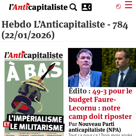
Aller
☰
⎋
au
contenu
Hebdo L’Anticapitaliste - 784
principal
(22/01/2026)
Édito :
49-3 pour le
budget Faure-
Lecornu : notre
camp doit riposter
Par
Nouveau Parti
anticapitaliste (NPA)
Tout ça pour ça ! Trois mois après