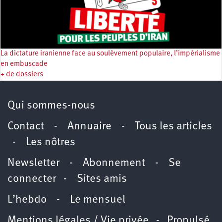
La dictature iranienne face au soulèvement populaire, l’impérialisme
en embuscade
+ de dossiers
Qui sommes-nous
Contact
-
Annuaire
-
Tous les articles
-
Les nôtres
Newsletter
-
Abonnement
-
Se
connecter
-
Sites amis
L’hebdo
-
Le mensuel
Mentions légales / Vie privée
- Propulsé