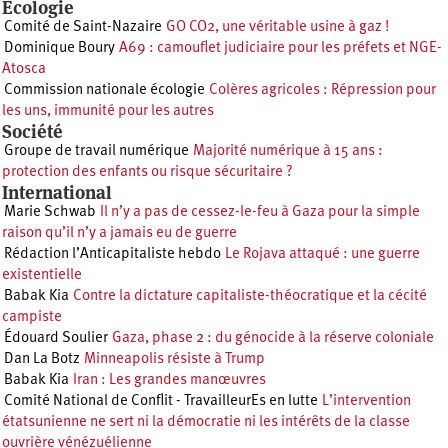
Écologie
Comité de Saint-Nazaire
GO CO2, une véritable usine à gaz !
Dominique Boury
A69 : camouflet judiciaire pour les préfets et NGE-
Atosca
Commission nationale écologie
Colères agricoles : Répression pour
les uns, immunité pour les autres
Société
Groupe de travail numérique
Majorité numérique à 15 ans :
protection des enfants ou risque sécuritaire ?
International
Marie Schwab
Il n’y a pas de cessez-le-feu à Gaza pour la simple
raison qu’il n’y a jamais eu de guerre
Rédaction l’Anticapitaliste hebdo
Le Rojava attaqué : une guerre
existentielle
Babak Kia
Contre la dictature capitaliste-théocratique et la cécité
campiste
Édouard Soulier
Gaza, phase 2 : du génocide à la réserve coloniale
Dan La Botz
Minneapolis résiste à Trump
Babak Kia
Iran : Les grandes manœuvres
Comité National de Conflit - TravailleurEs en lutte
L’intervention
étatsunienne ne sert ni la démocratie ni les intérêts de la classe
ouvrière vénézuélienne