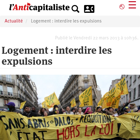
Aller
☰
⎋
au
contenu
Actualité
Logement : interdire les expulsions
principal
Publié le Vendredi 22 mars 2013 à 10h36.
Logement : interdire les
expulsions