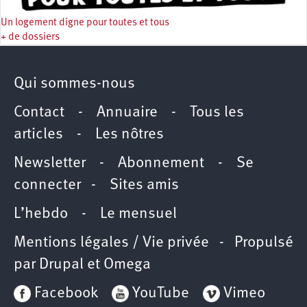
Un logement digne pour toutes et tous
+ de dossiers
Qui sommes-nous
Contact
-
Annuaire
-
Tous les
articles
-
Les nôtres
Newsletter
-
Abonnement
-
Se
connecter
-
Sites amis
L’hebdo
-
Le mensuel
Mentions légales / Vie privée
- Propulsé
par
Drupal
et
Omega
Facebook
YouTube
Vimeo