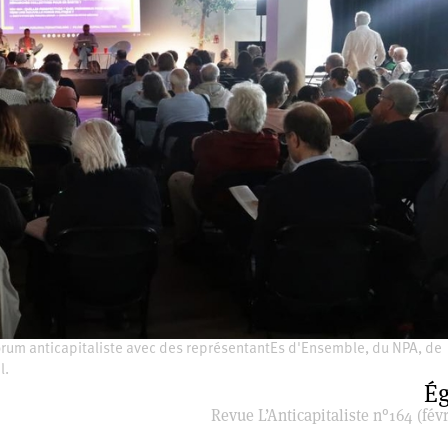
e, Forum anticapitaliste avec des représentantEs d'Ensemble, du NPA, de
l.
Ég
Revue L’Anticapitaliste n°164 (févr