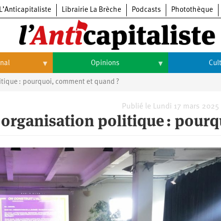
L’Anticapitaliste
Librairie La Brèche
Podcasts
Photothèque
onal
Opinions
Cul
itique : pourquoi, comment et quand ?
Opinions
Culture
Histoire
Arts
Publié le Lundi 17 mars 2025
organisation politique : pourq
Cinéma
Expositions
Livres
Musique