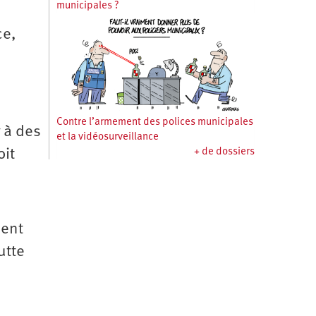
municipales ?
ce,
Contre l’armement des polices municipales
 à des
et la vidéosurveillance
oit
+ de dossiers
ment
utte