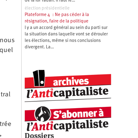
de la loi Yadan. Il faut le…
élection présidentielle
Plateforme 4 : Ne pas céder à la
résignation, faire de la politique
l y a un accord général au sein du parti sur
la situation dans laquelle vont se dérouler
 nous
les élections, même si nos conclusions
divergent. La…
quel
tral
trée
,
Dossiers