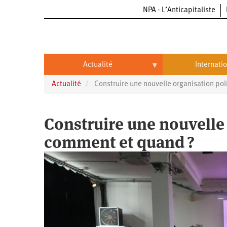
NPA - L’Anticapitaliste
Aller
au
contenu
principal
Actualité
Internati
Actualité
Construire une nouvelle organisation pol
Actualité
International
Politique
Brésil
Construire une nouvelle 
Entreprises
Chine
comment et quand ?
Oppressions
Entreprises
États-
Unis
Économie
Automobile
Oppressions
Continents
Écologie
Aéronautique
Antiracisme
Continents
Éducation
Commerce
Féminisme
Afrique