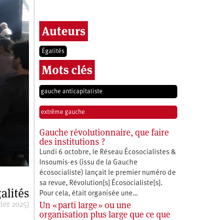
Auteurs
Égalités
Mots clés
gauche anticapitaliste
extrême gauche
Gauche révolutionnaire, que faire
des institutions ?
Lundi 6 octobre, le Réseau Écosocialistes &
Insoumis·es (issu de la Gauche
écosocialiste) lançait le premier numéro de
sa revue, Révolution[s] Écosocialiste[s].
alités
Pour cela, était organisée une…
ier 2025)
Un « parti large » ou une
organisation plus large que ce que