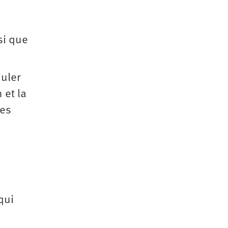
si que
culer
 et la
les
qui