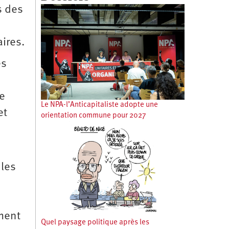
s des
ires.
es
e
Le NPA-l’Anticapitaliste adopte une
et
orientation commune pour 2027
 les
ement
Quel paysage politique après les