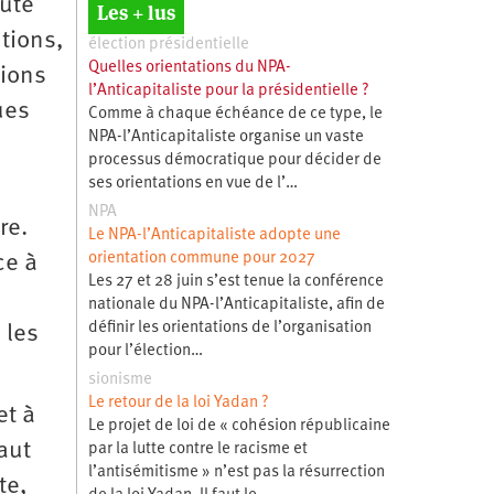
oute
Les + lus
utions,
élection présidentielle
Quelles orientations du NPA-
tions
l’Anticapitaliste pour la présidentielle ?
ues
Comme à chaque échéance de ce type, le
NPA-l’Anticapitaliste organise un vaste
processus démocratique pour décider de
ses orientations en vue de l’…
NPA
re.
Le NPA-l’Anticapitaliste adopte une
orientation commune pour 2027
ce à
Les 27 et 28 juin s’est tenue la conférence
nationale du NPA-l’Anticapitaliste, afin de
définir les orientations de l’organisation
 les
pour l’élection…
sionisme
Le retour de la loi Yadan ?
et à
Le projet de loi de « cohésion républicaine
aut
par la lutte contre le racisme et
l’antisémitisme » n’est pas la résurrection
te,