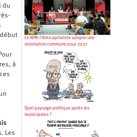
l du
rès-
s
 début
Le NPA-l’Anticapitaliste adopte une
orientation commune pour 2027
 Pour
res, à
 ces
 un
Quel paysage politique après les
municipales ?
is
s. Les