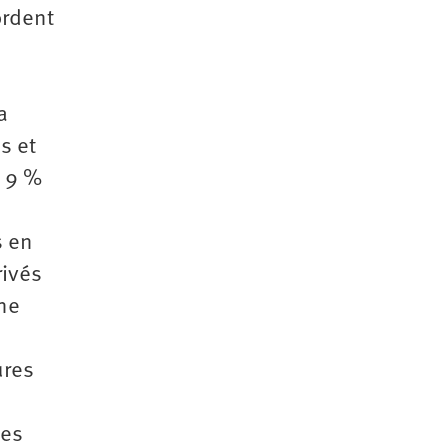
ordent
a
s et
e 9 %
s en
rivés
une
ures
pes