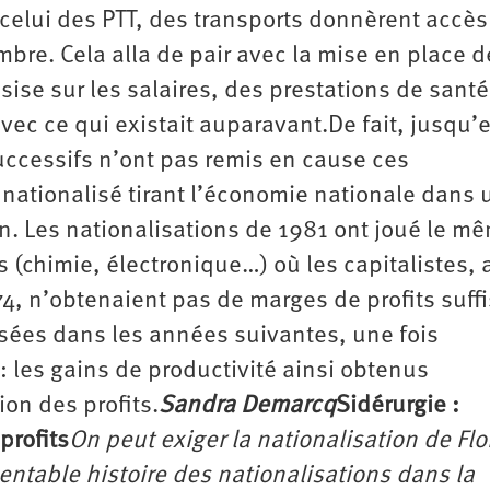
 celui des PTT, des transports donnèrent accès
bre. Cela alla de pair avec la mise en place d
sise sur les salaires, des prestations de santé
ec ce qui existait auparavant.De fait, jusqu’
uccessifs n’ont pas remis en cause ces
t nationalisé tirant l’économie nationale dans
on. Les nationalisations de 1981 ont joué le m
 (chimie, électronique…) où les capitalistes, 
74, n’obtenaient pas de marges de profits suff
tisées dans les années suivantes, une fois
 : les gains de productivité ainsi obtenus
on des profits.
Sandra Demarcq
Sidérurgie :
profits
On peut exiger la nationalisation de Fl
entable histoire des nationalisations dans la