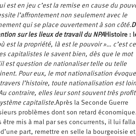
i est en jeu c’est la remise en cause du pouvo
essite l’affrontement non seulement avec le
nement qui se place ouvertement à son côté.
D
tion sur les lieux de travail du NPA
Histoire : 
où est la propriété, là est le pouvoir »… c’est c
es capitalistes le savent bien, dès que le mot
 est question de nationaliser telle ou telle
lminent. Pour eux, le mot nationalisation évoque
travers l’histoire, toute nationalisation est loi
 Au contraire, elles leur sont souvent très profi
ystème capitaliste.
Après la Seconde Guerre
usieurs problèmes dont son retard économique.
être mis à mal par ses concurrents, il lui falla
d’une part, remettre en selle la bourgeoisie et