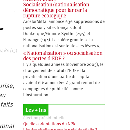
Socialisation/nationalisation
démocratique pour lancer la
rupture écologique
ArcelorMittal annonce 636 suppressions de
postes sur 7 sites français dont
Dunkerque/Grande-Synthe (295) et
Florange (194). La colère gronde. « La
nationalisation est sur toutes les lèvres »,…
24/01/13)
« Nationalisation » ou socialisation
des pertes d'EDF ?
Il y a quelques années (novembre 2005), le
changement de statut d’EDF et la
privatisation d’une partie du capital
avaient été annoncées à grand renfort de
rise,
campagnes de publicité comme
au
l’instauration…
faits
Les + lus
élection présidentielle
Quelles orientations du NPA-
tronat