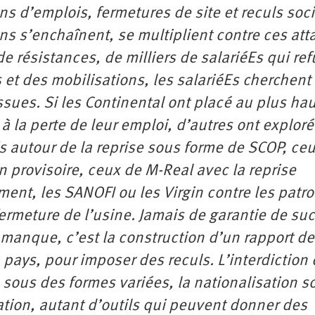
ns d’emplois, fermetures de site et reculs soc
s s’enchaînent, se multiplient contre ces att
de résistances, de milliers de salariéEs qui re
s et des mobilisations, les salariéEs cherchent 
sues. Si les Continental ont placé au plus hau
à la perte de leur emploi, d’autres ont exploré
éEs autour de la reprise sous forme de SCOP, ce
n provisoire, ceux de M-Real avec la reprise
ment, les SANOFI ou les Virgin contre les patr
ermeture de l’usine. Jamais de garantie de su
 manque, c’est la construction d’un rapport de
 pays, pour imposer des reculs. L’interdiction
é sous des formes variées, la nationalisation s
ation, autant d’outils qui peuvent donner des