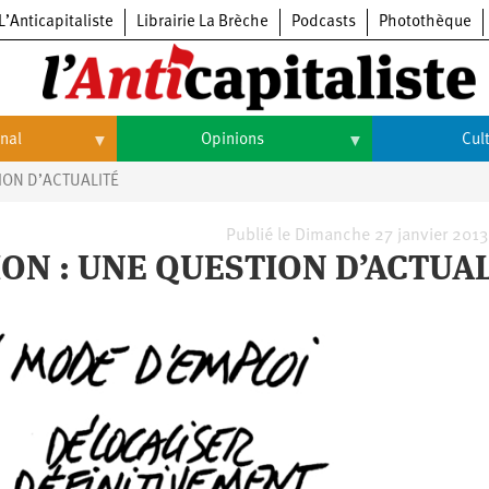
L’Anticapitaliste
Librairie La Brèche
Podcasts
Photothèque
onal
Opinions
Cul
ION D’ACTUALITÉ
Opinions
Culture
Histoire
Arts
Publié le Dimanche 27 janvier 2013
ION : UNE QUESTION D’ACTUA
Cinéma
Expositions
Livres
Musique