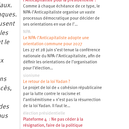
l’Anticapitaliste pour la présidentielle ?
iaux.
Comme à chaque échéance de ce type, le
NPA-l’Anticapitaliste organise un vaste
aques.
processus démocratique pour décider de
fusent
ses orientations en vue de l’…
NPA
les
Le NPA-l’Anticapitaliste adopte une
t le
orientation commune pour 2027
Les 27 et 28 juin s’est tenue la conférence
nationale du NPA-l’Anticapitaliste, afin de
ux
définir les orientations de l’organisation
pour l’élection…
sionisme
ons
Le retour de la loi Yadan ?
ccès,
Le projet de loi de « cohésion républicaine
par la lutte contre le racisme et
l’antisémitisme » n’est pas la résurrection
 des
de la loi Yadan. Il faut le…
élection présidentielle
ous
Plateforme 4 : Ne pas céder à la
résignation, faire de la politique