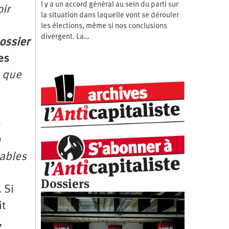
l y a un accord général au sein du parti sur
ir
la situation dans laquelle vont se dérouler
les élections, même si nos conclusions
divergent. La…
ossier
les
e que
n
tables
Dossiers
 Si
it
,