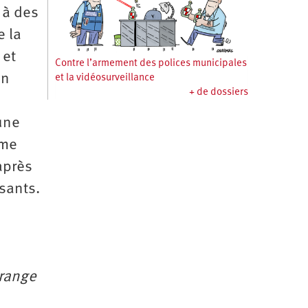
 à des
e la
 et
Contre l’armement des polices municipales
en
et la vidéosurveillance
+ de dossiers
 une
ême
après
isants.
orange