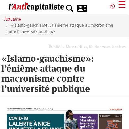
Aller
☰
⎋
au
contenu
Actualité
principal
«Islamo-gauchisme»: l’énième attaque du macronisme
contre l’université publique
Publié le Mercredi 24 février 2021 à 11h20.
«Islamo-gauchisme»:
l’énième attaque du
macronisme contre
l’université publique