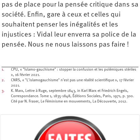
pas de place pour la pensée critique dans sa
société. Enfin, gare à ceux et celles qui
souhaitent penser les inégalités et les
injustices : Vidal leur enverra sa police de la
pensée. Nous ne nous laissons pas faire !
1.
CPU, « "Islamo-gauchisme" : stopper la confusion et les polémiques stériles
», 16 février 2021.
2.
CNRS, « "L’islamogauchisme" n’est pas une réalité scientifique », 17 février
2021.
3.
K. Marx, Lettre à Ruge, septembre 1843, in Karl Marx et Friedrich Engels,
Correspondance. Tome 1, 1835-1848, Éditions Sociales, Paris, 1971, p. 300.
Cité par N. Fraser, Le Féminisme en mouvements, La Découverte, 2012.