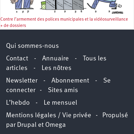
Contre l’armement des polices municipales et la vidéosurveillance
+ de dossiers
Qui sommes-nous
Contact
-
Annuaire
-
Tous les
articles
-
Les nôtres
Newsletter
-
Abonnement
-
Se
connecter
-
Sites amis
L’hebdo
-
Le mensuel
Mentions légales / Vie privée
- Propulsé
par
Drupal
et
Omega