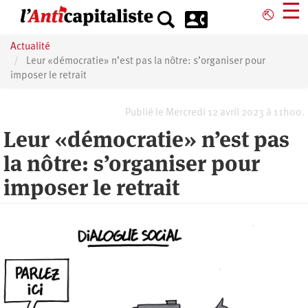
Aller
☰
⎋
au
contenu
Actualité
principal
Leur «démocratie» n’est pas la nôtre: s’organiser pour
imposer le retrait
Publié le Mercredi 12 avril 2023 à 11h00.
Leur «démocratie» n’est pas
la nôtre: s’organiser pour
imposer le retrait