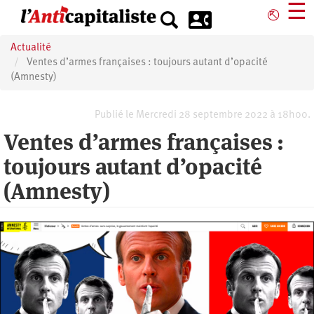
Aller
☰
⎋
au
contenu
Actualité
principal
Ventes d’armes françaises : toujours autant d’opacité
(Amnesty)
Publié le Mercredi 28 septembre 2022 à 18h00.
Ventes d’armes françaises :
toujours autant d’opacité
(Amnesty)