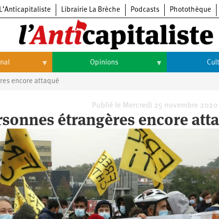
L’Anticapitaliste
Librairie La Brèche
Podcasts
Photothèque
onal
Opinions
Cul
res encore attaqué
Opinions
Culture
Histoire
Arts
Publié le Mercredi 25 novembre 2020
ersonnes étrangères encore att
Cinéma
Expositions
Livres
Musique