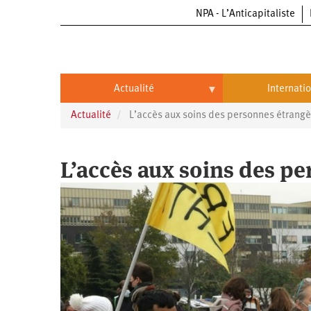
NPA - L’Anticapitaliste
Aller
au
contenu
principal
Actualité
Internati
Actualité
L’accès aux soins des personnes étrangè
Actualité
International
Politique
Brésil
L’accès aux soins des p
Entreprises
Chine
Oppressions
Entreprises
États-
Unis
Économie
Automobile
Oppressions
Continents
Écologie
Aéronautique
Antiracisme
Continents
Éducation
Commerce
Féminisme
Afrique