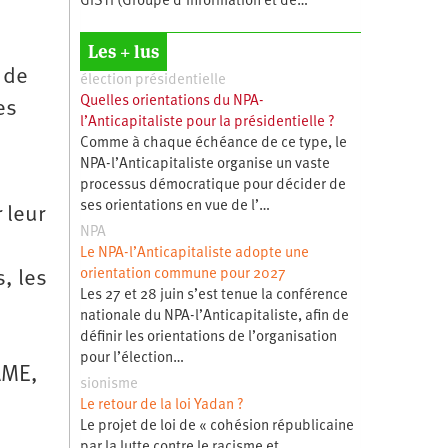
GISTI (Groupe d’information et de…
Les + lus
 de
élection présidentielle
Quelles orientations du NPA-
es
l’Anticapitaliste pour la présidentielle ?
Comme à chaque échéance de ce type, le
NPA-l’Anticapitaliste organise un vaste
processus démocratique pour décider de
ses orientations en vue de l’…
 leur
NPA
Le NPA-l’Anticapitaliste adopte une
orientation commune pour 2027
, les
Les 27 et 28 juin s’est tenue la conférence
nationale du NPA-l’Anticapitaliste, afin de
définir les orientations de l’organisation
pour l’élection…
AME,
sionisme
Le retour de la loi Yadan ?
Le projet de loi de « cohésion républicaine
par la lutte contre le racisme et