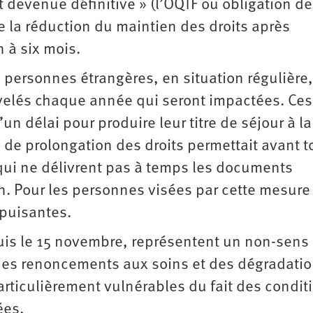
devenue définitive » (l’OQTF ou obligation de
utre la réduction du maintien des droits après
n à six mois.
 personnes étrangères, en situation régulière,
uvelés chaque année qui seront impactées. Ces
 délai pour produire leur titre de séjour à la
 de prolongation des droits permettait avant t
 qui ne délivrent pas à temps les documents
n. Pour les personnes visées par cette mesure
épuisantes.
is le 15 novembre, représentent un non-sens
é des renoncements aux soins et des dégradati
articulièrement vulnérables du fait des condit
ées.