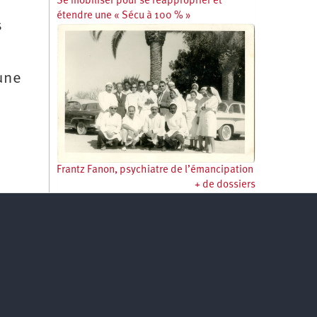
Se mobiliser pour se réapproprier et
étendre une « Sécu à 100 % »
s
 une
Frantz Fanon, psychiatre de l’émancipation
+ de dossiers