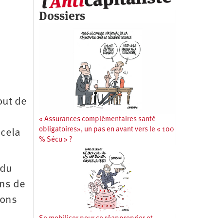
Dossiers
out de
« Assurances complémentaires santé
obligatoires», un pas en avant vers le « 100
 cela
% Sécu » ?
 du
ons de
ions