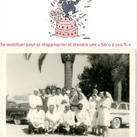
Se mobiliser pour se réapproprier et étendre une « Sécu à 100 % »