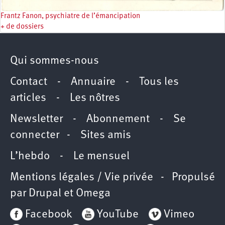
Frantz Fanon, psychiatre de l’émancipation
+ de dossiers
Qui sommes-nous
Contact
-
Annuaire
-
Tous les
articles
-
Les nôtres
Newsletter
-
Abonnement
-
Se
connecter
-
Sites amis
L’hebdo
-
Le mensuel
Mentions légales / Vie privée
- Propulsé
par
Drupal
et
Omega
Facebook
YouTube
Vimeo