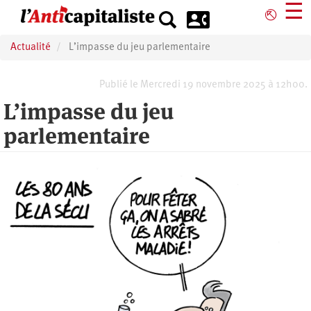
Aller
☰
⎋
au
contenu
Actualité
L’impasse du jeu parlementaire
principal
Publié le Mercredi 19 novembre 2025 à 12h00.
L’impasse du jeu
parlementaire