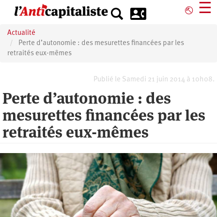
Aller
☰
⎋
au
contenu
Actualité
principal
Perte d’autonomie : des mesurettes financées par les
retraités eux-mêmes
Publié le Samedi 21 juin 2014 à 10h08.
Perte d’autonomie : des
mesurettes financées par les
retraités eux-mêmes