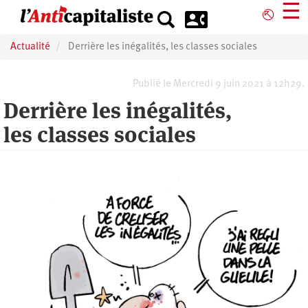
Aller
☰
⎋
au
contenu
Actualité
Derrière les inégalités, les classes sociales
principal
Publié le Mercredi 9 juin 2021 à 12h29.
Derrière les inégalités,
les classes sociales