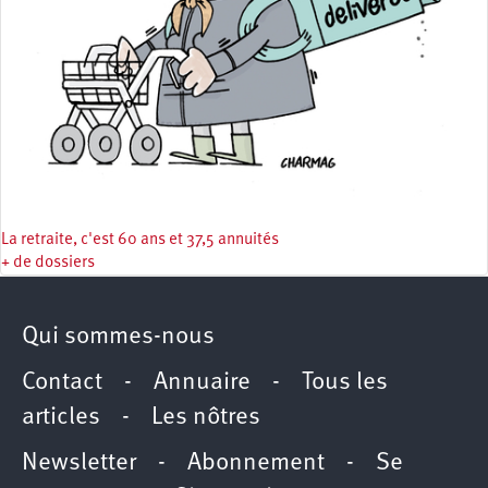
La retraite, c'est 60 ans et 37,5 annuités
+ de dossiers
Qui sommes-nous
Contact
-
Annuaire
-
Tous les
articles
-
Les nôtres
Newsletter
-
Abonnement
-
Se