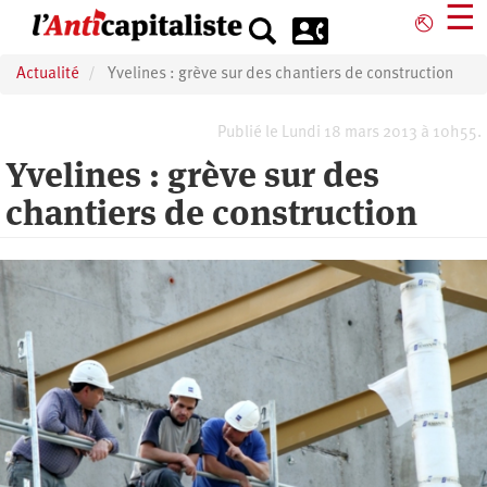
Aller
☰
⎋
au
contenu
Actualité
Yvelines : grève sur des chantiers de construction
principal
Publié le Lundi 18 mars 2013 à 10h55.
Yvelines : grève sur des
chantiers de construction