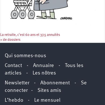
La retraite, c'est 60 ans et 37,5 annuités
+ de dossiers
Qui sommes-nous
Contact
-
Annuaire
-
Tous les
articles
-
Les nôtres
Newsletter
-
Abonnement
-
Se
connecter
-
Sites amis
L’hebdo
-
Le mensuel