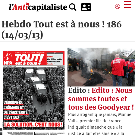
Aller
☰
⎋
au
contenu
Hebdo Tout est à nous ! 186
principal
(14/03/13)
Édito :
Edito : Nous
sommes toutes et
tous des Goodyear !
Plus arrogant que jamais, Manuel
Valls, premier flic de France,
indiquait dimanche que « la
justice allait être saisie » à la