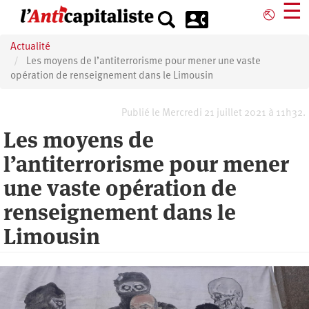
Aller
☰
⎋
au
contenu
Actualité
principal
Les moyens de l’antiterrorisme pour mener une vaste
opération de renseignement dans le Limousin
Publié le Mercredi 21 juillet 2021 à 11h32.
Les moyens de
l’antiterrorisme pour mener
une vaste opération de
renseignement dans le
Limousin