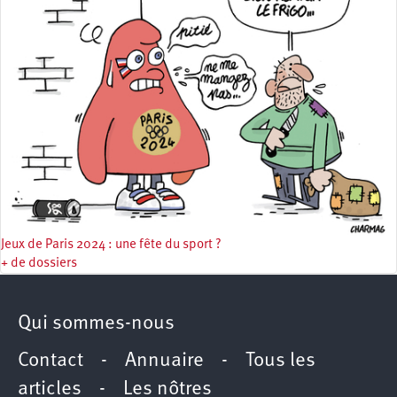
Jeux de Paris 2024 : une fête du sport ?
+ de dossiers
Qui sommes-nous
Contact
-
Annuaire
-
Tous les
articles
-
Les nôtres