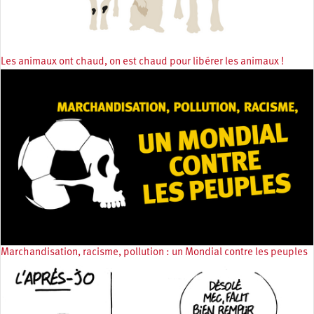
Les animaux ont chaud, on est chaud pour libérer les animaux !
Marchandisation, racisme, pollution : un Mondial contre les peuples