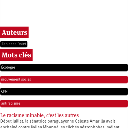
Auteurs
Fabienne Dolet
Mots clés
Écologie
mouvement social
CPN
antiracisme
Le racisme minable, c’est les autres
Début juillet, la sénatrice paraguayenne Celeste Amarilla avait
enchaîné contre Kylian Mbappé les clichés négrophobes, mêlant