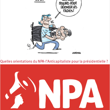
Quelles orientations du NPA-l’Anticapitaliste pour la présidentielle ?