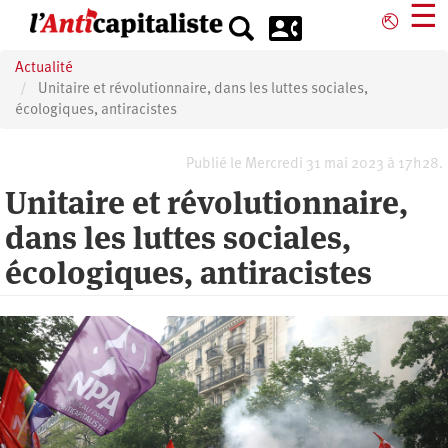
Aller
☰
⎋
au
contenu
Actualité
principal
Unitaire et révolutionnaire, dans les luttes sociales,
écologiques, antiracistes
Publié le Mercredi 31 mai 2023 à 17h28.
Unitaire et révolutionnaire,
dans les luttes sociales,
écologiques, antiracistes