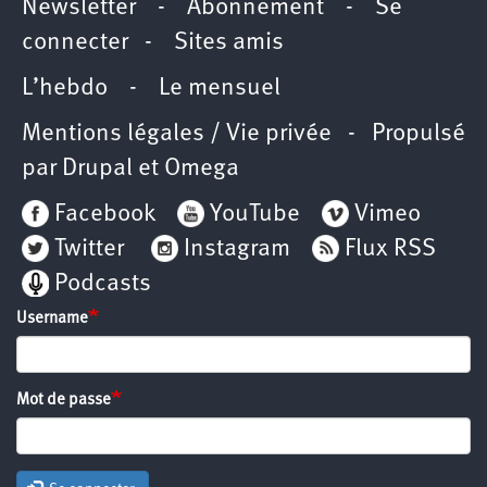
Newsletter
-
Abonnement
-
Se
connecter
-
Sites amis
L’hebdo
-
Le mensuel
Mentions légales / Vie privée
- Propulsé
par
Drupal
et
Omega
Facebook
YouTube
Vimeo
Twitter
Instagram
Flux RSS
Podcasts
Username
Mot de passe