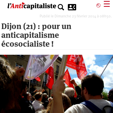
Aller
☰
⎋
au
contenu
Publié le Dimanche 23 février 2014 à 08h50.
principal
Dijon (21) : pour un
anticapitalisme
écosocialiste !