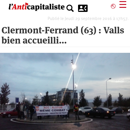
Aller
☰
⎋
au
contenu
Publié le Jeudi 29 septembre 2016 à 17h57.
principal
Clermont-Ferrand (63) : Valls
bien accueilli...