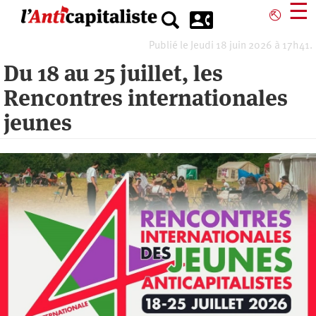
Aller
☰
⎋
au
contenu
Publié le Jeudi 18 juin 2026 à 17h41.
principal
Du 18 au 25 juillet, les
Rencontres internationales
jeunes