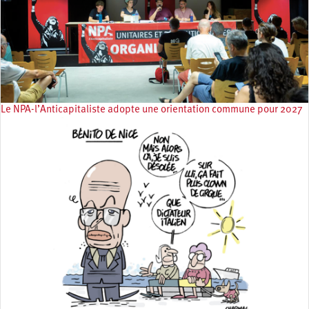
Le NPA-l’Anticapitaliste adopte une orientation commune pour 2027