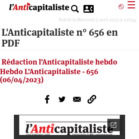
Aller
☰
⎋
au
contenu
Publié le Mercredi 5 avril 2023 à 22h44.
principal
L'Anticapitaliste n° 656 en
PDF
Rédaction l’Anticapitaliste hebdo
Hebdo L’Anticapitaliste - 656
(06/04/2023)