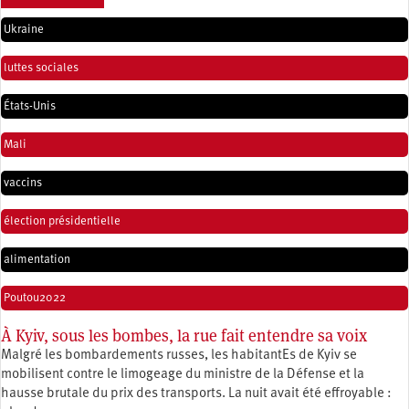
Ukraine
luttes sociales
États-Unis
Mali
vaccins
élection présidentielle
alimentation
Poutou2022
À Kyiv, sous les bombes, la rue fait entendre sa voix
Malgré les bombardements russes, les habitantEs de Kyiv se
mobilisent contre le limogeage du ministre de la Défense et la
hausse brutale du prix des transports. La nuit avait été effroyable :