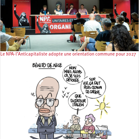
Le NPA-l’Anticapitaliste adopte une orientation commune pour 2027