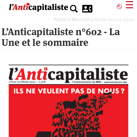
Aller
☰
⎋
au
contenu
Publié le Mercredi 9 février 2022 à 15h21.
principal
L’Anticapitaliste n°602 - La
Une et le sommaire