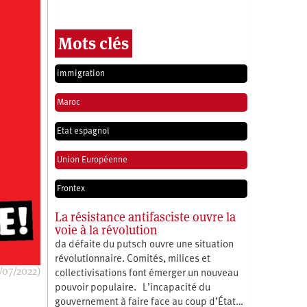
Mots clés
immigration
Maroc
Etat espagnol
Union Européenne
Frontex
La résistance antifasciste ouvre la
voie à la révolution
da défaite du putsch ouvre une situation
révolutionnaire. Comités, milices et
/07/2022)
collectivisations font émerger un nouveau
pouvoir populaire. L’incapacité du
gouvernement à faire face au coup d’État…