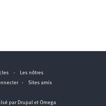
icles
-
Les nôtres
onnecter
-
Sites amis
lsé par
Drupal
et
Omega