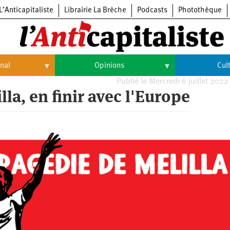
L’Anticapitaliste
Librairie La Brèche
Podcasts
Photothèque
onal
Opinions
Cul
Publié le Mercredi 6 juillet 2022
Opinions
Culture
lla, en finir avec l'Europe
Histoire
Arts
Cinéma
Expositions
Livres
Musique