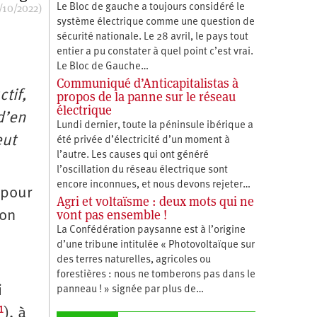
/10/2022)
Le Bloc de gauche a toujours considéré le
système électrique comme une question de
sécurité nationale. Le 28 avril, le pays tout
entier a pu constater à quel point c’est vrai.
Le Bloc de Gauche…
Communiqué d’Anticapitalistas à
tif,
propos de la panne sur le réseau
électrique
d’en
Lundi dernier, toute la péninsule ibérique a
eut
été privée d’électricité d’un moment à
l’autre. Les causes qui ont généré
l’oscillation du réseau électrique sont
encore inconnues, et nous devons rejeter…
 pour
Agri et voltaïsme : deux mots qui ne
vont pas ensemble !
ion
La Confédération paysanne est à l’origine
d’une tribune intitulée « Photovoltaïque sur
des terres naturelles, agricoles ou
forestières : nous ne tomberons pas dans le
i
panneau ! » signée par plus de…
1
), à