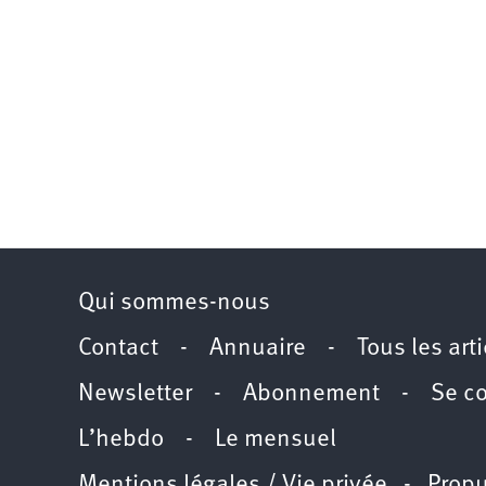
Qui sommes-nous
Contact
-
Annuaire
-
Tous les art
Newsletter
-
Abonnement
-
Se c
L’hebdo
-
Le mensuel
Mentions légales / Vie privée
- Propu