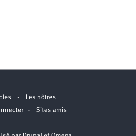
icles
-
Les nôtres
onnecter
-
Sites amis
lsé par
Drupal
et
Omega