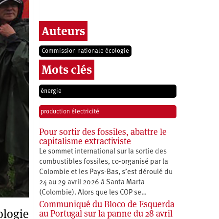
Auteurs
Commission nationale écologie
Mots clés
énergie
production électricité
Pour sortir des fossiles, abattre le
capitalisme extractiviste
Le sommet international sur la sortie des
combustibles fossiles, co-organisé par la
Colombie et les Pays-Bas, s’est déroulé du
24 au 29 avril 2026 à Santa Marta
(Colombie). Alors que les COP se…
Communiqué du Bloco de Esquerda
ologie
au Portugal sur la panne du 28 avril